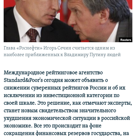
ПРИСОЕДИНЯЙТЕСЬ!
ПОБЕДИТЕЛЕЙ НЕ СУДЯТ?
КРЫМ.НЕПОКОРЕННЫЙ
ELIFBE
УКРАИНСКАЯ ПРОБЛЕМА КРЫМА
Все сайты RFE/RL
Глава «Роснефти» Игорь Сечин считается одним из
наиболее приближенных к Владимиру Путину людей
Международное рейтинговое агентство
Standard&Poor's сегодня может объявить о
снижении суверенных рейтингов России и об их
исключении из инвестиционной категории по
своей шкале. Это решение, как отмечают эксперты,
станет новым свидетельством значительного
ухудшения экономической ситуации в российской
экономике. Все это происходит на фоне
сокращения финансовых резервов государства, на