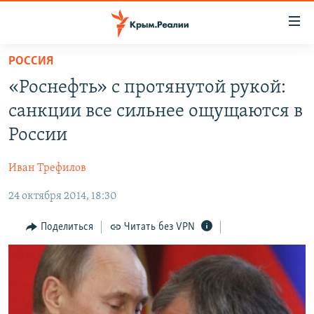
Доступность
ссылки
Вернуться
РОССИЯ
к
НОВОСТИ
«Роснефть» с протянутой рукой:
основному
СПЕЦПРОЕКТЫ
содержанию
санкции все сильнее ощущаются в
ВОДА
Вернутся
ГРУЗ 200
России
к
ИСТОРИЯ
КАРТА ВОЕННЫХ ОБЪЕКТОВ КРЫМА
главной
Иван Трефилов
ЕЩЕ
11 ЛЕТ ОККУПАЦИИ КРЫМА. 11 ИСТОРИЙ СОПРОТИВЛЕНИЯ
навигации
Вернутся
24 октября 2014, 18:30
РАДІО СВОБОДА
ИНТЕРАКТИВ
к
КАК ОБОЙТИ БЛОКИРОВКУ
ИНФОГРАФИКА
Поделиться
Читать без VPN
поиску
ТЕЛЕПРОЕКТ КРЫМ.РЕАЛИИ
Українською
СОВЕТЫ ПРАВОЗАЩИТНИКОВ
Qırımtatar
ПРОПАВШИЕ БЕЗ ВЕСТИ