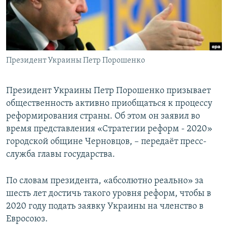
ПРИСОЕДИНЯЙТЕСЬ!
ПОБЕДИТЕЛЕЙ НЕ СУДЯТ?
КРЫМ.НЕПОКОРЕННЫЙ
ELIFBE
Президент Украины Петр Порошенко
УКРАИНСКАЯ ПРОБЛЕМА КРЫМА
Все сайты RFE/RL
Президент Украины Петр Порошенко призывает
общественность активно приобщаться к процессу
реформирования страны. Об этом он заявил во
время представления «Стратегии реформ - 2020»
городской общине Черновцов, – передаёт пресс-
служба главы государства.
По словам президента, «абсолютно реально» за
шесть лет достичь такого уровня реформ, чтобы в
2020 году подать заявку Украины на членство в
Евросоюз.