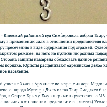
– Киевский районный суд Симферополя избрал Таиру 
му в применении силы в отношении представителя вла
ру пресечению в виде содержания под стражей. Судеб
закрытом режиме: на него не пустили ни родных подоз
 Сторона защиты намерена обжаловать данное решени
м порядке. Юристы расценивают «армянское дело» к
тное население.
участие 3 мая в Армянске во встрече лидера Меджли
ского народа Мустафы Джемилева Таир Смедляев был
тября, в Старом Крыму. Ему инкриминируют статью 318
 насилия в отношении представителя власти») Уголов