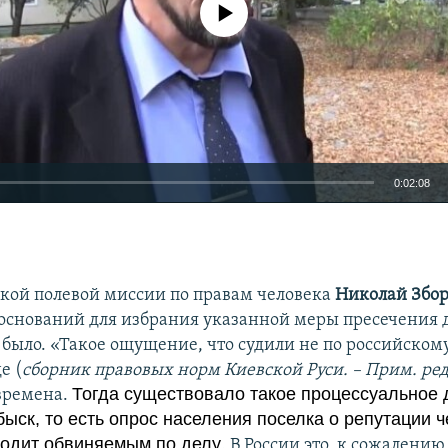
No media source currently available
0:02:08
EMBED
ой полевой миссии по правам человека
Николай Збо
о оснований для избрания указанной меры пресечения 
 было. «Такое ощущение, что судили не по российскому
е (
сборник правовых норм Киевской Руси. – Прим. ред
Тогда существовало такое процессуальное д
времена.
ыск, то есть опрос населения поселка о репутации ч
ходит обвиняемым по делу
. В России это, к сожалению