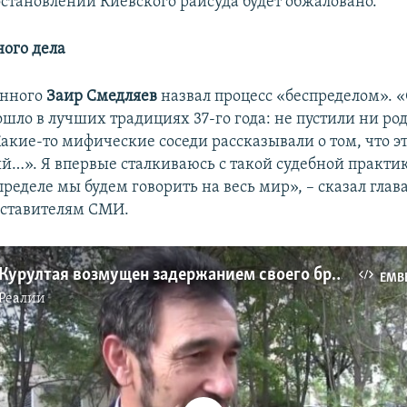
остановлении Киевского райсуда будет обжаловано.
ного дела
анного
Заир Смедляев
назвал процесс «беспределом». 
ошло в лучших традициях 37-го года: не пустили ни ро
Какие-то мифические соседи рассказывали о том, что 
ый…». Я впервые сталкиваюсь с такой судебной практик
ределе мы будем говорить на весь мир», – сказал глав
дставителям СМИ.
Глава ЦИК Курултая возмущен задержанием своего брата
EMB
Реалии