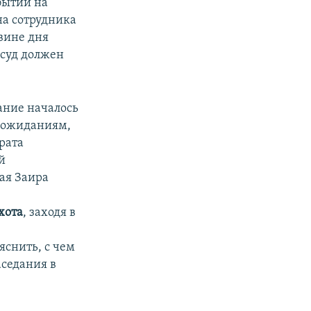
бытий на
на сотрудника
овине дня
 суд должен
ание началось
и ожиданиям,
рата
й
ая Заира
хота
, заходя в
яснить, с чем
аседания в