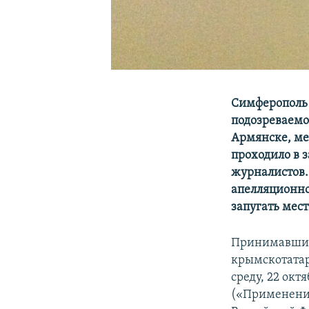
Симферополь 
подозреваемо
Армянске, ме
проходило в 
журналистов.
апелляционно
запугать мес
Принимавший 
крымскотатар
среду, 22 ок
(«Применение