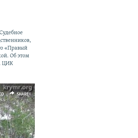
«Судебное
дственников,
это «Правый
ой. Об этом
а ЦИК
ED
SHARE