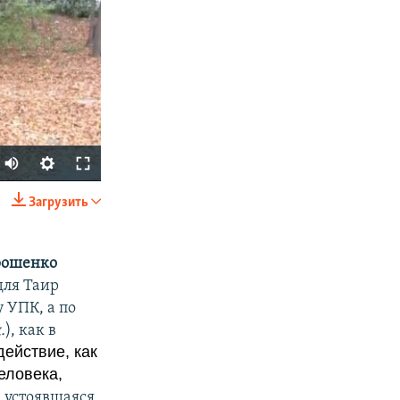
Загрузить
SHARE
рошенко
для Таир
 УПК, а по
.
), как в
ействие, как
еловека,
px
width
, устоявшаяся