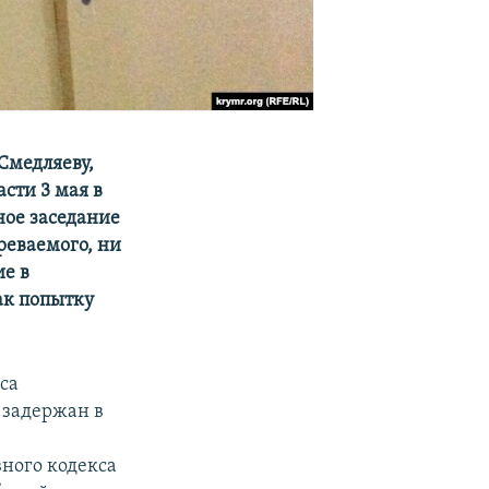
Смедляеву,
сти 3 мая в
ное заседание
реваемого, ни
е в
ак попытку
са
 задержан в
ного кодекса