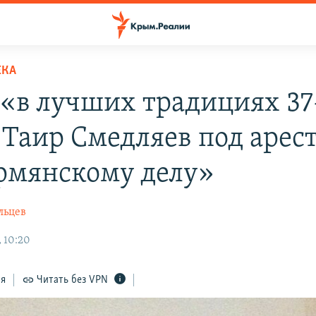
ЕКА
«в лучших традициях 37
. Таир Смедляев под арес
рмянскому делу»
льцев
, 10:20
ся
Читать без VPN