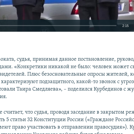
2:15
EMBED
воката, судья, принимая данное постановление, руково
ами. «Конкретики никакой не было: человек может с
свидетелей. Плюс безосновательные опросы жителей, 
 характеризуют подзащитного, какой-то звонок с угро
стовали Таира Смедляева», – поделился Курбединов с 
ия.
 считает, что судья, проводя заседание в закрытом ре
ть 5 статьи 32 Конституции России («Граждане Россий
еют право участвовать в отправлении правосудия»). 