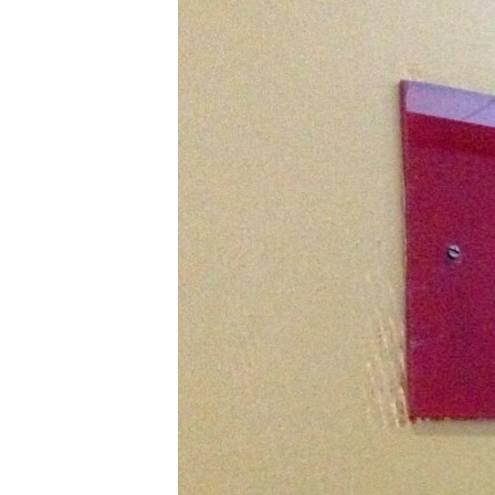
ПОБЕДИТЕЛЕЙ НЕ СУДЯТ?
КРЫМ.НЕПОКОРЕННЫЙ
ELIFBE
УКРАИНСКАЯ ПРОБЛЕМА КРЫМА