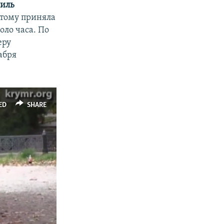
иль
оэтому приняла
оло часа. По
еру
абря
ED
SHARE