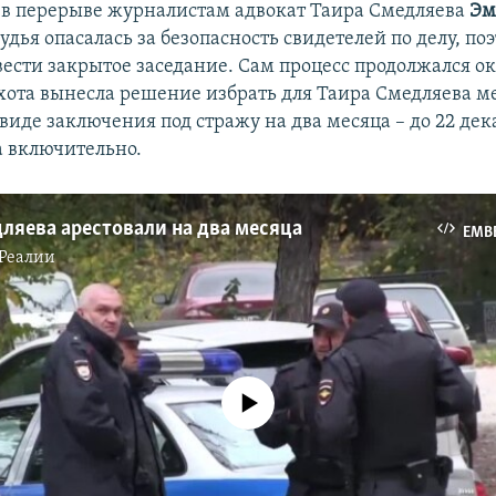
 в перерыве журналистам адвокат Таира Смедляева
Эм
судья опасалась за безопасность свидетелей по делу, п
ести закрытое заседание. Сам процесс продолжался ок
Охота вынесла решение избрать для Таира Смедляева м
виде заключения под стражу на два месяца – до 22 дек
а включительно.
ляева арестовали на два месяца
EMB
Реалии
No media source currently available