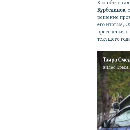
Как объяснил
Курбединов
, 
решение пров
его итогам, 
пресечения в 
текущего год
Таира Смед
видео
Крым.