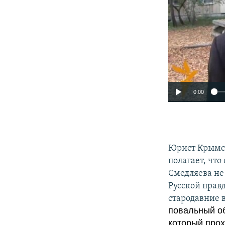
0:00
Юрист Крымск
полагает, чт
Смедляева не
Русской правд
стародавние 
повальный об
который про