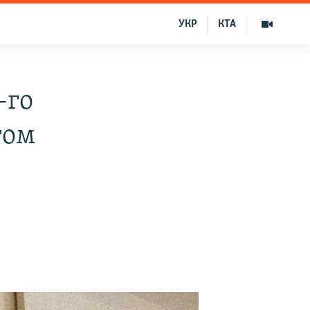
УКР
КТА
-го
том