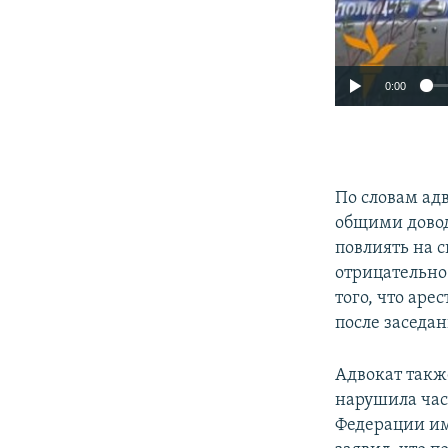
0:00
По словам ад
общими довод
повлиять на 
отрицательно
того, что аре
после заседан
Адвокат также
нарушила час
Федерации им