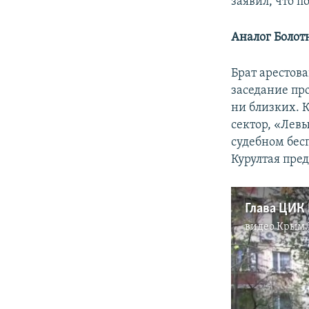
заявил, что п
Аналог Болот
Брат арестов
заседание пр
ни близких. 
сектор, «Лев
судебном бесп
Курултая пре
видео
Крым.