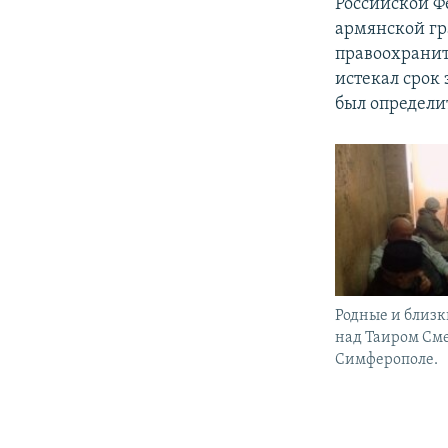
Российской Ф
армянской гр
правоохраните
истекал срок
был определи
Родные и близк
над Таиром См
Симферополе.