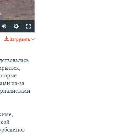
Загрузить
SHARE
дствовалась
крыться,
которые
зами из-за
журналистами
px
width
жиме,
ской
Курбединов