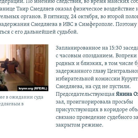
едерации. По мнению следствия, во время майских со
анице Таир Смедляев оказал физическое воздействие 
льных органов. В пятницу, 24 октября, во второй пол
 задержания Смедляева в ИВС в Симферополе. Поэтому
ться с его дальнейшей судьбой.
Запланированное на 15:30 засед
с часовым опозданием. Вопрек
родных и близких, в том числе б
задержанного главу Центрально
избирательной комиссии Курулт
Смедляева, на суд не пустили.
Председательствующая
Янина О
ие в ожидании суда
зал, проигнорировала просьбы
едляевым в
присутствующих в коридоре объ
связано проведение судебного з
закрытом режиме.