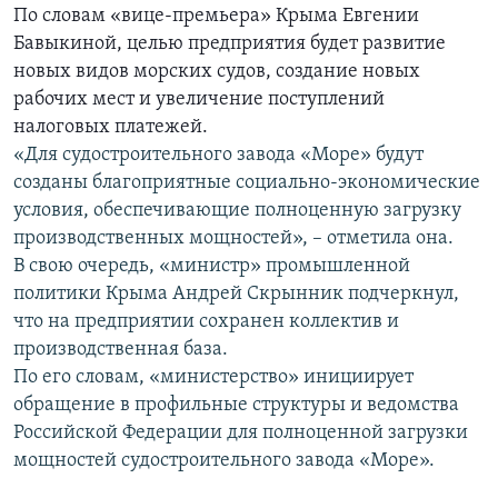
По словам «вице-премьера» Крыма Евгении
ПРИСОЕДИНЯЙТЕСЬ!
ПОБЕДИТЕЛЕЙ НЕ СУДЯТ?
Бавыкиной, целью предприятия будет развитие
КРЫМ.НЕПОКОРЕННЫЙ
новых видов морских судов, создание новых
рабочих мест и увеличение поступлений
ELIFBE
налоговых платежей.
УКРАИНСКАЯ ПРОБЛЕМА КРЫМА
«Для судостроительного завода «Море» будут
Все сайты RFE/RL
созданы благоприятные социально-экономические
условия, обеспечивающие полноценную загрузку
производственных мощностей», – отметила она.
В свою очередь, «министр» промышленной
политики Крыма Андрей Скрынник подчеркнул,
что на предприятии сохранен коллектив и
производственная база.
По его словам, «министерство» инициирует
обращение в профильные структуры и ведомства
Российской Федерации для полноценной загрузки
мощностей судостроительного завода «Море».