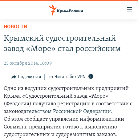
Доступность
ссылки
Вернуться
НОВОСТИ
к
НОВОСТИ
Крымский судостроительный
основному
СПЕЦПРОЕКТЫ
содержанию
завод «Море» стал российским
ВОДА
Вернутся
ГРУЗ 200
к
25 октября 2014, 10:09
ИСТОРИЯ
КАРТА ВОЕННЫХ ОБЪЕКТОВ КРЫМА
главной
ЕЩЕ
Поделиться
Читать без VPN
11 ЛЕТ ОККУПАЦИИ КРЫМА. 11 ИСТОРИЙ СОПРОТИВЛЕНИЯ
навигации
Вернутся
РАДІО СВОБОДА
Одно из ведущих судостроительных предприятий
ИНТЕРАКТИВ
к
Крыма «Судостроительный завод «Море»
КАК ОБОЙТИ БЛОКИРОВКУ
ИНФОГРАФИКА
поиску
(Феодосия) получило регистрацию в соответствии с
ТЕЛЕПРОЕКТ КРЫМ.РЕАЛИИ
законода
тельством Российской Федерации.
Українською
Об этом сообщает управление информполитики
СОВЕТЫ ПРАВОЗАЩИТНИКОВ
Qırımtatar
Совмина, предприятие готово к выполнению
ПРОПАВШИЕ БЕЗ ВЕСТИ
судостроительных и судоремонтных заказов.