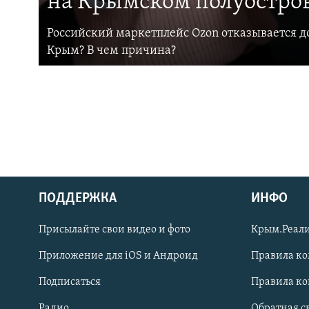
на Крымском полуостро
Российский маркетплейс Ozon отказывается до
Крым? В чем причина?
ПОДДЕРЖКА
ИНФО
Українською
Присылайте свои видео и фото
Крым.Реали
Qırımtatar
Приложение для iOS и Андроид
Правила к
Подписаться
Правила к
ПРИСОЕДИНЯЙТЕСЬ!
Радио
Обратная с