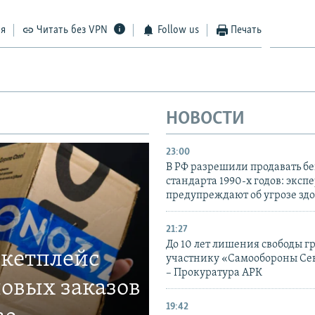
ся
Читать без VPN
Follow us
Печать
НОВОСТИ
23:00
В РФ разрешили продавать б
стандарта 1990-х годов: эксп
предупреждают об угрозе зд
21:27
До 10 лет лишения свободы г
ркетплейс
участнику «Самообороны Се
– Прокуратура АРК
овых заказов
19:42