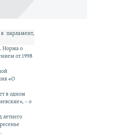
 в парламент,
. Норма о
ением от 1998
ной
ния «О
ет в одном
иевские», – о
д летнего
кресенье
.