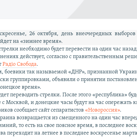
скресенье, 26 октября, день внеочередных выборов
йдет на «зимнее время».
 стрелки необходимо будет перевести на один час назад
нениях действует, согласно с правительственным реш
т
Радіо Свобода
.
, боевики так называемой «ДНР», признанной Украи
ски группировками, объявили о принятии постановле
донецкое время».
дет переводить стрелки. После этого «республика» буд
 с Москвой, и донецкие часы будут на час опережать к
иков сообщает сайт сепаратистов
«Новороссия»
.
краина возвращается из смещенного на один час впере
мний, то есть на свое поясное время, в последнее вос
ова переходит на летнее в последнее воскресенье марта