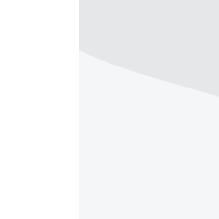
ПОБЕДИТЕЛЕЙ НЕ СУДЯТ?
КРЫМ.НЕПОКОРЕННЫЙ
ELIFBE
УКРАИНСКАЯ ПРОБЛЕМА КРЫМА