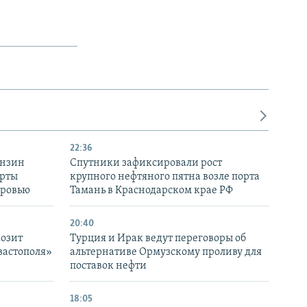
22:36
ензин
Спутники зафиксировали рост
ерты
крупного нефтяного пятна возле порта
оровью
Тамань в Краснодарском крае РФ
20:40
розит
Турция и Ирак ведут переговоры об
вастополя»
альтернативе Ормузскому проливу для
поставок нефти
18:05