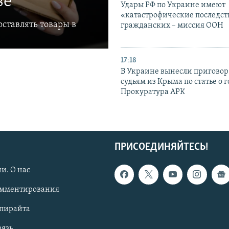
ве
Удары РФ по Украине имеют
«катастрофические последст
ставлять товары в
гражданских – миссия ООН
17:18
В Украине вынесли приговор
судьям из Крыма по статье о 
Прокуратура АРК
ПРИСОЕДИНЯЙТЕСЬ!
и. О нас
омментирования
опирайта
вязь