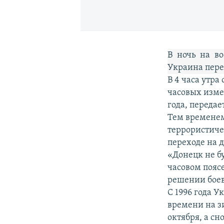
В ночь на во
Украина пере
В 4 часа утра
часовых изме
года, передае
Тем временем
террористиче
переходе на 
«Донецк не бу
часовом поясе
решении боев
С 1996 года У
времени на зи
октября, а сн