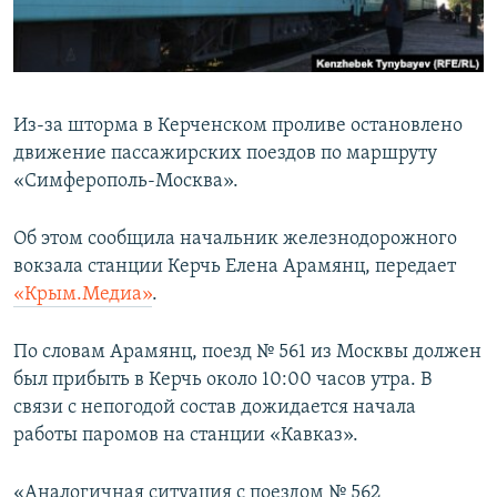
ПРИСОЕДИНЯЙТЕСЬ!
ПОБЕДИТЕЛЕЙ НЕ СУДЯТ?
КРЫМ.НЕПОКОРЕННЫЙ
ELIFBE
Из-за шторма в Керченском проливе остановлено
УКРАИНСКАЯ ПРОБЛЕМА КРЫМА
движение пассажирских поездов по маршруту
Все сайты RFE/RL
«Симферополь-Москва».
Об этом сообщила начальник железнодорожного
вокзала станции Керчь Елена Арамянц, передает
«Крым.Медиа»
.
По словам Арамянц, поезд № 561 из Москвы должен
был прибыть в Керчь около 10:00 часов утра. В
связи с непогодой состав дожидается начала
работы паромов на станции «Кавказ».
«Аналогичная ситуация с поездом № 562