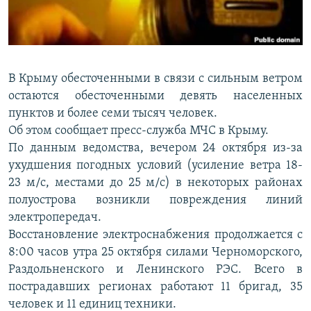
ПРИСОЕДИНЯЙТЕСЬ!
ПОБЕДИТЕЛЕЙ НЕ СУДЯТ?
КРЫМ.НЕПОКОРЕННЫЙ
ELIFBE
В Крыму обесточенными в связи с сильным ветром
УКРАИНСКАЯ ПРОБЛЕМА КРЫМА
остаются обесточенными девять населенных
Все сайты RFE/RL
пунктов и более семи тысяч человек.
Об этом сообщает пресс-служба МЧС в Крыму.
По данным ведомства, вечером 24 октября из-за
ухудшения погодных условий (усиление ветра 18-
23 м/с, местами до 25 м/с) в некоторых районах
полуострова возникли повреждения линий
электропередач.
Восстановление электроснабжения продолжается с
8:00 часов утра 25 октября силами Черноморского,
Раздольненского и Ленинского РЭС. Всего в
пострадавших регионах работают 11 бригад, 35
человек и 11 единиц техники.