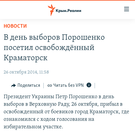
Доступность
ссылки
Вернуться
НОВОСТИ
к
НОВОСТИ
В день выборов Порошенко
основному
СПЕЦПРОЕКТЫ
содержанию
посетил освобождённый
ВОДА
Вернутся
ГРУЗ 200
Краматорск
к
ИСТОРИЯ
КАРТА ВОЕННЫХ ОБЪЕКТОВ КРЫМА
главной
26 октября 2014, 11:58
ЕЩЕ
11 ЛЕТ ОККУПАЦИИ КРЫМА. 11 ИСТОРИЙ СОПРОТИВЛЕНИЯ
навигации
Вернутся
Поделиться
Читать без VPN
РАДІО СВОБОДА
ИНТЕРАКТИВ
к
Президент Украины Петр Порошенко в день
КАК ОБОЙТИ БЛОКИРОВКУ
ИНФОГРАФИКА
поиску
выборов в Верховную Раду, 26 октября, прибыл в
ТЕЛЕПРОЕКТ КРЫМ.РЕАЛИИ
освобожденный от боевиков город Краматорск, где
Українською
ознакомился с ходом голосования на
СОВЕТЫ ПРАВОЗАЩИТНИКОВ
Qırımtatar
избирательном участке.
ПРОПАВШИЕ БЕЗ ВЕСТИ