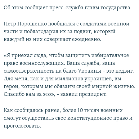
ПРИСОЕДИНЯЙТЕСЬ!
ПОБЕДИТЕЛЕЙ НЕ СУДЯТ?
Об этом сообщает пресс-служба главы государства.
КРЫМ.НЕПОКОРЕННЫЙ
Петр Порошенко пообщался с солдатами военной
ELIFBE
части и поблагодарил их за подвиг, который
каждый из них совершает ежедневно.
УКРАИНСКАЯ ПРОБЛЕМА КРЫМА
Все сайты RFE/RL
«Я приехал сюда, чтобы защитить избирательное
право военнослужащих. Ваша служба, ваша
самоотверженность на благо Украины – это подвиг.
Для меня, как и для миллионов украинцев, вы
герои, которым мы обязаны своей мирной жизнью.
Спасибо вам за это», – заявил президент.
Как сообщалось ранее, более 10 тысяч военных
смогут осуществить свое конституционное право и
проголосовать.