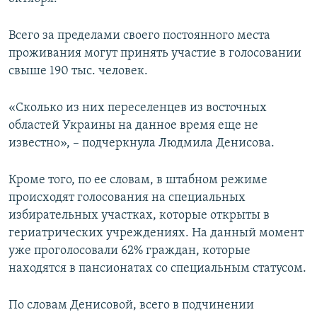
ПРИСОЕДИНЯЙТЕСЬ!
ПОБЕДИТЕЛЕЙ НЕ СУДЯТ?
Всего за пределами своего постоянного места
КРЫМ.НЕПОКОРЕННЫЙ
проживания могут принять участие в голосовании
ELIFBE
свыше 190 тыс. человек.
УКРАИНСКАЯ ПРОБЛЕМА КРЫМА
«Сколько из них переселенцев из восточных
Все сайты RFE/RL
областей Украины на данное время еще не
известно», – подчеркнула Людмила Денисова.
Кроме того, по ее словам, в штабном режиме
происходят голосования на специальных
избирательных участках, которые открыты в
гериатрических учреждениях. На данный момент
уже проголосовали 62% граждан, которые
находятся в пансионатах со специальным статусом.
По словам Денисовой, всего в подчинении