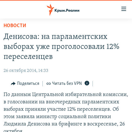
Доступность
ссылки
Вернуться
НОВОСТИ
к
НОВОСТИ
Денисова: на парламентских
основному
СПЕЦПРОЕКТЫ
содержанию
выборах уже проголосовали 12%
ВОДА
Вернутся
ГРУЗ 200
переселенцев
к
ИСТОРИЯ
КАРТА ВОЕННЫХ ОБЪЕКТОВ КРЫМА
главной
26 октября 2014, 14:33
ЕЩЕ
11 ЛЕТ ОККУПАЦИИ КРЫМА. 11 ИСТОРИЙ СОПРОТИВЛЕНИЯ
навигации
Вернутся
Поделиться
Читать без VPN
РАДІО СВОБОДА
ИНТЕРАКТИВ
к
По данным Центральной избирательной комиссии,
КАК ОБОЙТИ БЛОКИРОВКУ
ИНФОГРАФИКА
поиску
в голосовании на внеочередных парламентских
ТЕЛЕПРОЕКТ КРЫМ.РЕАЛИИ
выборах приняли участие 12% переселенцев. Об
Українською
этом заявила министр социальной политики
СОВЕТЫ ПРАВОЗАЩИТНИКОВ
Qırımtatar
Людмила Денисова на брифинге в воскресенье, 26
ПРОПАВШИЕ БЕЗ ВЕСТИ
октября.