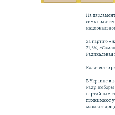
На парламент
семь политич
национальног
За партию «Б
21,3%, «Самоп
Радикальная 
Количество р
В Украине в 
Раду. Выборы
партийным сп
принимают уч
мажоритарщи