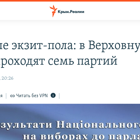
е экзит-пола: в Верховн
проходят семь партий
, 20:26
ся
Читать без VPN