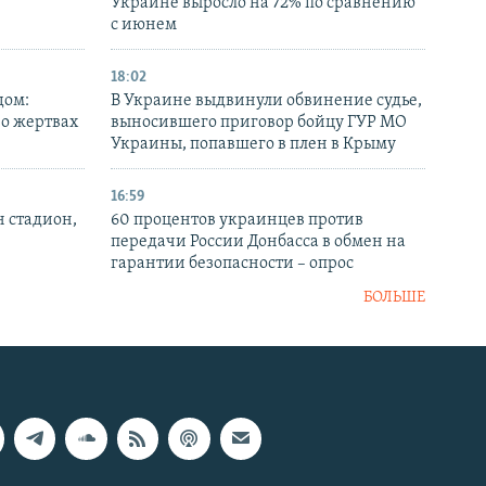
Украине выросло на 72% по сравнению
с июнем
18:02
дом:
В Украине выдвинули обвинение судье,
 о жертвах
выносившего приговор бойцу ГУР МО
Украины, попавшего в плен в Крыму
16:59
н стадион,
60 процентов украинцев против
передачи России Донбасса в обмен на
гарантии безопасности – опрос
БОЛЬШЕ