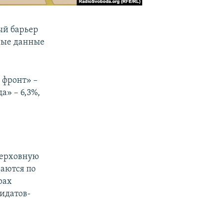
ый барьер
ные данные
 фронт» –
а» – 6,3%,
Верховную
раются по
рах
идатов-