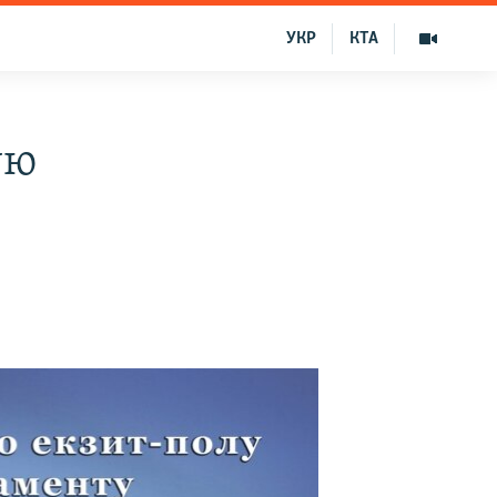
УКР
КТА
ую