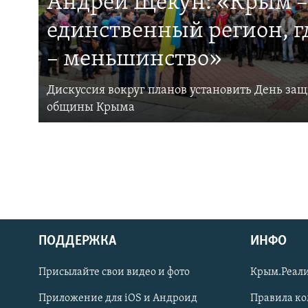
Андрей Щекун: «Крым –
единственный регион, 
– меньшинство»
Дискуссия вокруг планов установить День за
общины Крыма
ПОДДЕРЖКА
ИНФО
Українською
Присылайте свои видео и фото
Крым.Реали
Qırımtatar
Приложение для iOS и Андроид
Правила к