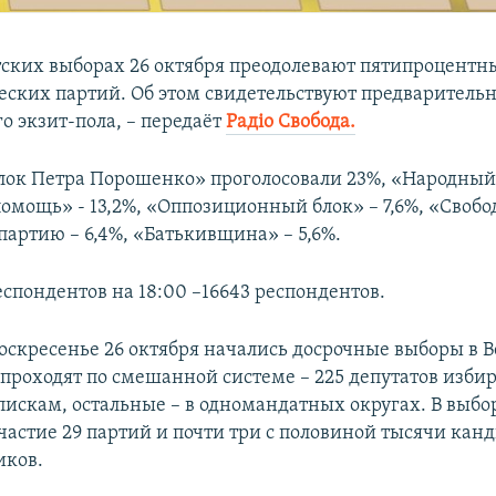
ских выборах 26 октября преодолевают пятипроцентн
еских партий. Об этом свидетельствуют предваритель
о экзит-пола, – передаёт
Радіо Свобода.
лок Петра Порошенко» проголосовали 23%, «Народный
омощь» - 13,2%, «Оппозиционный блок» – 7,6%, «Свобод
партию – 6,4%, «Батькивщина» – 5,6%.
еспондентов на 18:00 –16643 респондентов.
воскресенье 26 октября начались досрочные выборы в 
 проходят по смешанной системе – 225 депутатов изби
искам, остальные – в одномандатных округах. В выбо
астие 29 партий и почти три с половиной тысячи канд
ков.