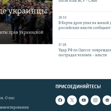
после атак ВСУ – СМИ
где украинцы
18:53
В Керчи дрон упал на жилой 
российские власти сообщают
щиты прав украинской
17:28
Удар РФ по Одессе: поврежде
пострадал человек – власти
ПРИСОЕДИНЯЙТЕСЬ!
и. О нас
омментирования