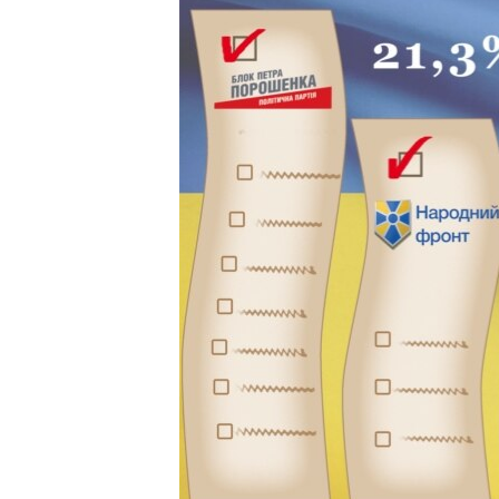
ПОБЕДИТЕЛЕЙ НЕ СУДЯТ?
КРЫМ.НЕПОКОРЕННЫЙ
ELIFBE
УКРАИНСКАЯ ПРОБЛЕМА КРЫМА