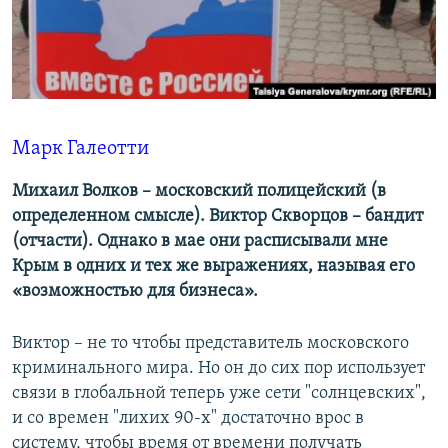
ПРИСОЕДИНЯЙТЕСЬ!
ПОБЕДИТЕЛЕЙ НЕ СУДЯТ?
КРЫМ.НЕПОКОРЕННЫЙ
ELIFBE
УКРАИНСКАЯ ПРОБЛЕМА КРЫМА
Марк Галеотти
Все сайты RFE/RL
Михаил Волков – московский полицейский (в
определенном смысле). Виктор Скворцов – бандит
(отчасти). Однако в мае они расписывали мне
Крым в одних и тех же выражениях, называя его
«возможностью для бизнеса».
Виктор – не то чтобы представитель московского
криминального мира. Но он до сих пор использует
связи в глобальной теперь уже сети "солнцевских",
и со времен "лихих 90-х" достаточно врос в
систему, чтобы время от времени получать