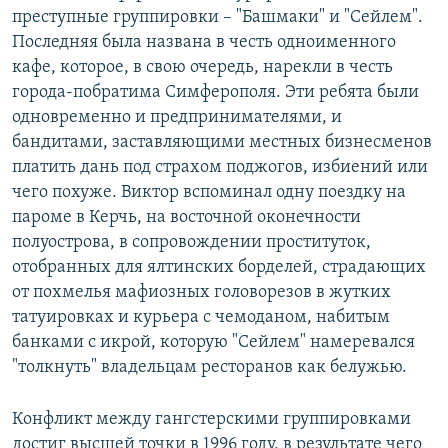
преступные группировки – "Башмаки" и "Сейлем".
Последняя была названа в честь одноименного
кафе, которое, в свою очередь, нарекли в честь
города-побратима Симферополя. Эти ребята были
одновременно и предпринимателями, и
бандитами, заставляющими местных бизнесменов
платить дань под страхом поджогов, избиений или
чего похуже. Виктор вспоминал одну поездку на
пароме в Керчь, на восточной оконечности
полуострова, в сопровождении проституток,
отобранных для ялтинских борделей, страдающих
от похмелья мафиозных головорезов в жутких
татуировках и курьера с чемоданом, набитым
банками с икрой, которую "Сейлем" намеревался
"толкнуть" владельцам ресторанов как белужью.
Конфликт между гангстерскими группировками
достиг высшей точки в 1996 году, в результате чего