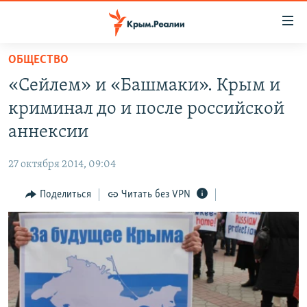
Доступность
ссылки
Вернуться
ОБЩЕСТВО
к
НОВОСТИ
«Сейлем» и «Башмаки». Крым и
основному
СПЕЦПРОЕКТЫ
содержанию
криминал до и после российской
ВОДА
Вернутся
ГРУЗ 200
аннексии
к
ИСТОРИЯ
КАРТА ВОЕННЫХ ОБЪЕКТОВ КРЫМА
главной
27 октября 2014, 09:04
ЕЩЕ
11 ЛЕТ ОККУПАЦИИ КРЫМА. 11 ИСТОРИЙ СОПРОТИВЛЕНИЯ
навигации
Вернутся
Поделиться
Читать без VPN
РАДІО СВОБОДА
ИНТЕРАКТИВ
к
КАК ОБОЙТИ БЛОКИРОВКУ
ИНФОГРАФИКА
поиску
ТЕЛЕПРОЕКТ КРЫМ.РЕАЛИИ
Українською
СОВЕТЫ ПРАВОЗАЩИТНИКОВ
Qırımtatar
ПРОПАВШИЕ БЕЗ ВЕСТИ