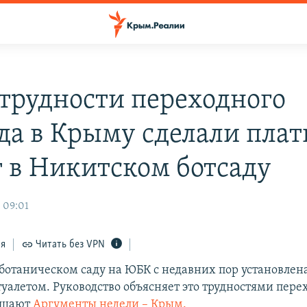
трудности переходного
да в Крыму сделали пла
т в Никитском ботсаду
 09:01
ся
Читать без VPN
ботаническом саду на ЮБК с недавних пор установлена
туалетом. Руководство объясняет это трудностями пере
общают
Аргументы недели – Крым.