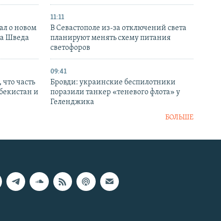
11:11
ал о новом
В Севастополе из-за отключений света
ка Шведа
планируют менять схему питания
светофоров
09:41
 что часть
Бровди: украинские беспилотники
збекистан и
поразили танкер «теневого флота» у
Геленджика
БОЛЬШЕ