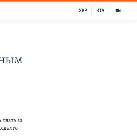
УКР
КТА
тным
 плата за
ходного