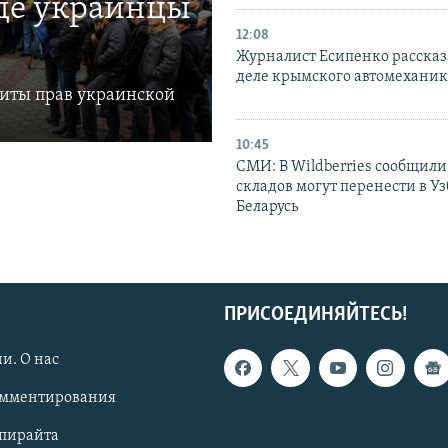
где украинцы
12:08
Журналист Есипенко рассказ
деле крымского автомехани
щиты прав украинской
10:45
СМИ: В Wildberries сообщили,
складов могут перенести в У
Беларусь
ПРИСОЕДИНЯЙТЕСЬ!
и. О нас
омментирования
опирайта