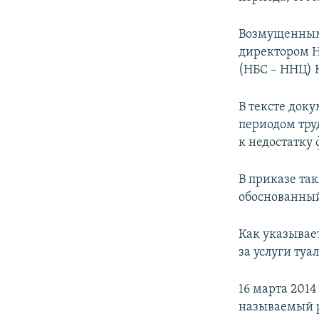
ПОБЕДИТЕЛЕЙ НЕ СУДЯТ?
КРЫМ.НЕПОКОРЕННЫЙ
Возмущенным 
директором Н
ELIFBE
(НБС – ННЦ)
УКРАИНСКАЯ ПРОБЛЕМА КРЫМА
В тексте док
периодом тру
к недостатку
В приказе та
обоснованный
Как указывает
за услуги туа
16 марта 201
называемый р