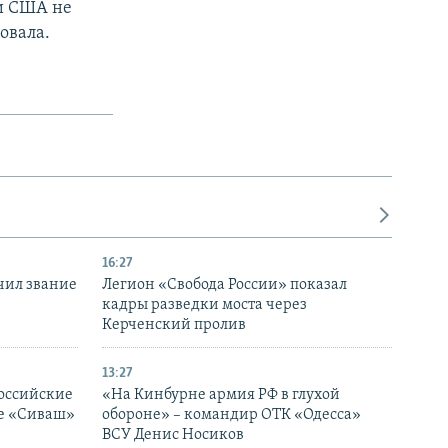
ни США не
овала.
16:27
чил звание
Легион «Свобода России» показал
кадры разведки моста через
Керченский пролив
13:27
оссийские
«На Кинбурне армия РФ в глухой
ке «Сиваш»
обороне» – командир ОТК «Одесса»
ВСУ Денис Носиков