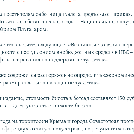
посетителям работница туалета предъявляет приказ,
икитского ботанического сада – Национального научн
 Юрием Плугатарем.
умента значится следующее: «Возникшие в связи с пе
дности с поступлением внебюджетных средств в НБС 
 финансирования на поддержание туалетов».
кже содержится распоряжение определить «экономиче
 размер оплаты за посещение туалетов».
 издание, стоимость билета в ботсад составляет 150 руб
лета – десятую часть стоимости билета.
4 года на территории Крыма и города Севастополя прош
еферендум о статусе полуострова, по результатам кото