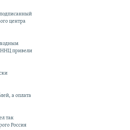
 подписанный
ого центра
реходным
– ННЦ привели
ски
лей, а оплата
ел так
рого Россия