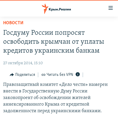
Доступность
ссылки
Вернуться
НОВОСТИ
к
НОВОСТИ
Госдуму России попросят
основному
СПЕЦПРОЕКТЫ
содержанию
освободить крымчан от уплаты
ВОДА
Вернутся
ГРУЗ 200
кредитов украинским банкам
к
ИСТОРИЯ
КАРТА ВОЕННЫХ ОБЪЕКТОВ КРЫМА
главной
27 октября 2014, 15:10
ЕЩЕ
11 ЛЕТ ОККУПАЦИИ КРЫМА. 11 ИСТОРИЙ СОПРОТИВЛЕНИЯ
навигации
Вернутся
Поделиться
Читать без VPN
РАДІО СВОБОДА
ИНТЕРАКТИВ
к
Правозащитный комитет «Дело чести» намерен
КАК ОБОЙТИ БЛОКИРОВКУ
ИНФОГРАФИКА
поиску
внести в Государственную Думу России
ТЕЛЕПРОЕКТ КРЫМ.РЕАЛИИ
законопроект об освобождении жителей
Українською
аннексированного Крыма от кредитной
СОВЕТЫ ПРАВОЗАЩИТНИКОВ
Qırımtatar
задолженности перед украинскими банками.
ПРОПАВШИЕ БЕЗ ВЕСТИ