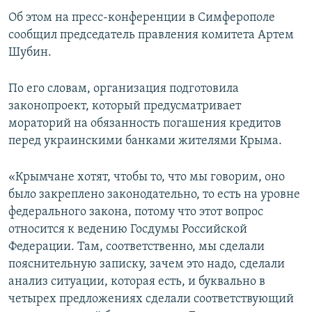
ПРИСОЕДИНЯЙТЕСЬ!
ПОБЕДИТЕЛЕЙ НЕ СУДЯТ?
Об этом на пресс-конференции в Симферополе
сообщил председатель правления комитета Артем
КРЫМ.НЕПОКОРЕННЫЙ
Шубин.
ELIFBE
По его словам, организация подготовила
УКРАИНСКАЯ ПРОБЛЕМА КРЫМА
законопроект, который предусматривает
Все сайты RFE/RL
мораторий на обязанность погашения кредитов
перед украинскими банками жителями Крыма.
«Крымчане хотят, чтобы то, что мы говорим, оно
было закреплено законодательно, то есть на уровне
федерального закона, потому что этот вопрос
относится к ведению Госдумы Российской
Федерации. Там, соответственно, мы сделали
пояснительную записку, зачем это надо, сделали
анализ ситуации, которая есть, и буквально в
четырех предложениях сделали соответствующий