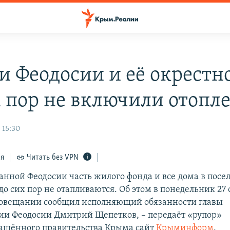
ти Феодосии и её окрестн
х пор не включили отопл
 15:30
ся
Читать без VPN
анной Феодосии часть жилого фонда и все дома в посе
о сих пор не отапливаются. Об этом в понедельник 27 
совещании сообщил исполняющий обязанности главы
и Феодосии Дмитрий Щепетков, – передаёт «рупор»
ашённого правительства Крыма сайт
Крыминформ
.