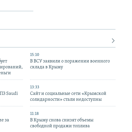
15:10
бует
В ВСУ заявили о поражении военного
нирований,
склада в Крыму
еньги
13:33
НПЗ Saudi
Сайт и социальные сети «Крымской
солидарности» стали недоступны
11:18
е за
В Крыму снова снизят объемы
свободной продажи топлива