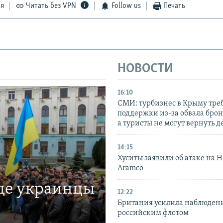
ся
Читать без VPN
Follow us
Печать
НОВОСТИ
16:10
СМИ: турбизнес в Крыму тре
поддержки из-за обвала бро
а туристы не могут вернуть д
14:15
Хуситы заявили об атаке на 
Aramco
где украинцы
12:22
Британия усилила наблюдени
российским флотом