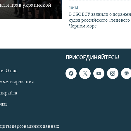
щиты прав украинской
10:14
В СБС ВСУ заявили о пораже
судов российского «теневого 
Черном море
ПРИСОЕДИНЯЙТЕСЬ!
и. О нас
омментирования
опирайта
вязь
ащиты персональных данных