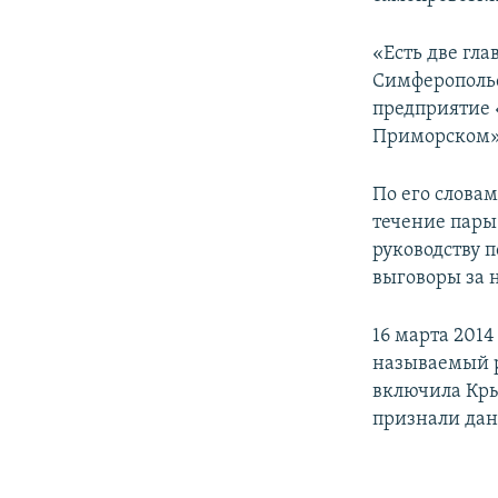
ПОБЕДИТЕЛЕЙ НЕ СУДЯТ?
КРЫМ.НЕПОКОРЕННЫЙ
«Есть две гл
Симферопольс
ELIFBE
предприятие 
УКРАИНСКАЯ ПРОБЛЕМА КРЫМА
Приморском»,
По его слова
течение пары
руководству 
выговоры за 
16 марта 201
называемый р
включила Кры
признали дан