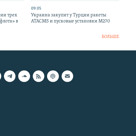
09:05
нии трех
Украина закупит у Турции ракеты
флота» в
ATACMS и пусковые установки M270
БОЛЬШЕ