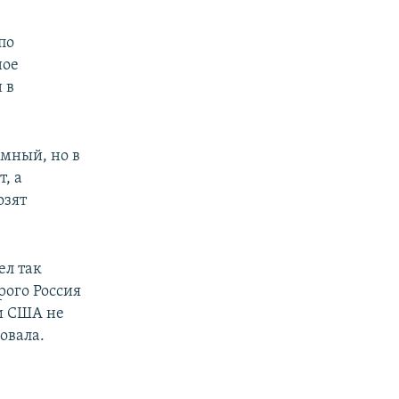
по
ное
 в
емный, но в
, а
озят
ел так
рого Россия
ни США не
овала.