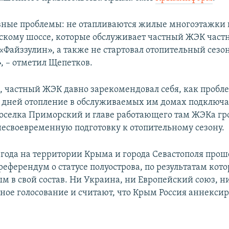
авные проблемы: не отапливаются жилые многоэтажки 
кому шоссе, которые обслуживает частный ЖЭК част
«Файззулин», а также не стартовал отопительный сезон
 – отметил Щепетков.
м, частный ЖЭК давно зарекомендовал себя, как пробл
 дней отопление в обслуживаемых им домах подключат
поселка Приморский и главе работающего там ЖЭКа гр
несвоевременную подготовку к отопительному сезону.
4 года на территории Крыма и города Севастополя прош
еферендум о статусе полуострова, по результатам кото
м в свой состав. Ни Украина, ни Европейский союз, 
ное голосование и считают, что Крым Россия аннексир