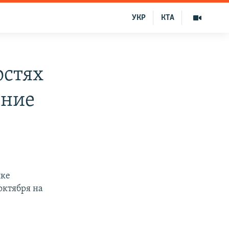
УКР
КТА
остях
ение
лке
октября на