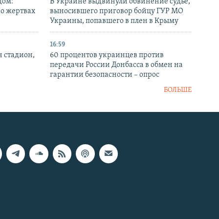
дом:
В Украине выдвинули обвинение судье,
 о жертвах
выносившего приговор бойцу ГУР МО
Украины, попавшего в плен в Крыму
16:59
н стадион,
60 процентов украинцев против
передачи России Донбасса в обмен на
гарантии безопасности – опрос
БОЛЬШЕ