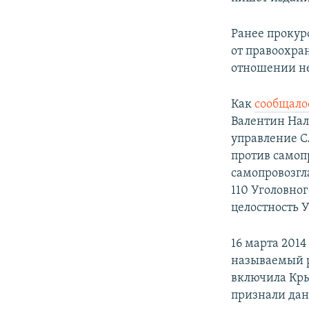
Ранее прокур
от правоохра
отношении не
Как
сообщало
Валентин Нал
управление С
против самоп
самопровозгл
110 Уголовно
целостность 
16 марта 201
называемый р
включила Кры
признали дан