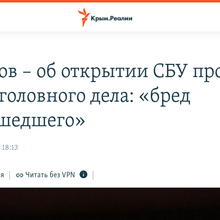
ов – об открытии СБУ пр
головного дела: «бред
шедшего»
 18:13
ся
Читать без VPN