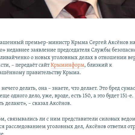
лашенный премьер-министр Крыма Сергей Аксёнов на
» недавнее заявление председателя Службы безопас
ливайченко о новых уголовных делах в отношении в
сти, – передаёт сайт
Крыминформ
, близкий к
ашённому правительству Крыма.
 нечего делать, она – знаете, что делает. Это бред сум
еще одного дело, уже, вроде, есть 150, а это будет 151-е.
ть делают», – сказал Аксёнов.
том, связывались ли с ним представители силовых ведо
 расследованием уголовных дел, Аксёнов ответил отр
е.