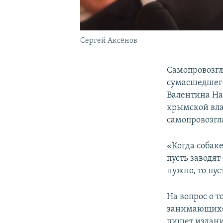
Сергей Аксёнов
Самопровозг
сумасшедшего
Валентина На
крымской вла
самопровозгл
«Когда собаке
пусть заводят 
нужно, то пус
На вопрос о 
занимающихся
пишет издани