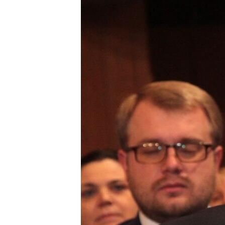
ПОБЕДИТЕЛЕЙ НЕ СУДЯТ?
КРЫМ.НЕПОКОРЕННЫЙ
ELIFBE
УКРАИНСКАЯ ПРОБЛЕМА КРЫМА