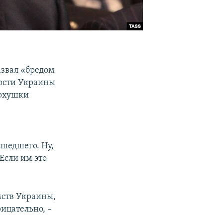
звал «бредом
ности Украины
ерхушки
асшедшего. Ну,
 Если им это
мств Украины,
ицательно, –