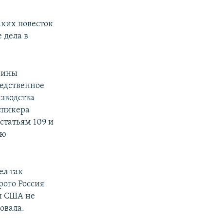
аких повесток
 дела в
раины
ледственное
зводства
спикера
статьям 109 и
ую
ел так
рого Россия
ни США не
овала.