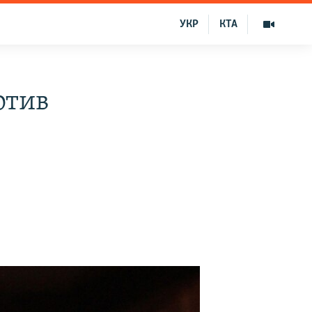
УКР
КТА
отив