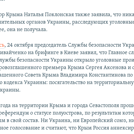
ор Крыма Наталья Поклонская также заявила, что ник
нительных органов Украины, расследующих уголовные
е, она не получала.
сь
, 24 октября председатель Службы безопасности Ук
ивайченко на брифинге в Киеве заявил, что Главное с
лужбы безопасности Украины открыло уголовные прои
ровозглашенного премьера Крыма Сергея Аксенова и 
ашенного Совета Крыма Владимира Константинова по 
го кодекса Украины: посягательство на территориальн
Украины.
4 года на территории Крыма и города Севастополя прош
еферендум о статусе полуострова, по результатам кото
м в свой состав. Ни Украина, ни Европейский союз, 
ное голосование и считают, что Крым Россия аннексир