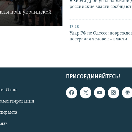
В Керчи дрон упал на жилой 
российские власти сообщают
щиты прав украинской
17:28
Удар РФ по Одессе: поврежде
пострадал человек – власти
ПРИСОЕДИНЯЙТЕСЬ!
и. О нас
омментирования
опирайта
вязь