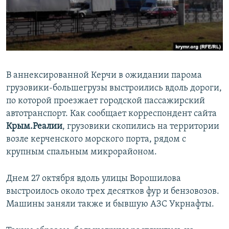
ПРИСОЕДИНЯЙТЕСЬ!
ПОБЕДИТЕЛЕЙ НЕ СУДЯТ?
КРЫМ.НЕПОКОРЕННЫЙ
ELIFBE
УКРАИНСКАЯ ПРОБЛЕМА КРЫМА
В аннексированной Керчи в ожидании парома
Все сайты RFE/RL
грузовики-большегрузы выстроились вдоль дороги,
по которой проезжает городской пассажирский
автотранспорт. Как сообщает корреспондент сайта
Крым.Реалии
, грузовики скопились на территории
возле керченского морского порта, рядом с
крупным спальным микрорайоном.
Днем 27 октября вдоль улицы Ворошилова
выстроилось около трех десятков фур и бензовозов.
Машины заняли также и бывшую АЗС Укрнафты.