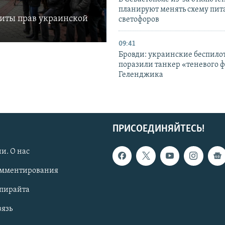
планируют менять схему пит
щиты прав украинской
светофоров
09:41
Бровди: украинские беспил
поразили танкер «теневого ф
Геленджика
ПРИСОЕДИНЯЙТЕСЬ!
и. О нас
омментирования
опирайта
вязь