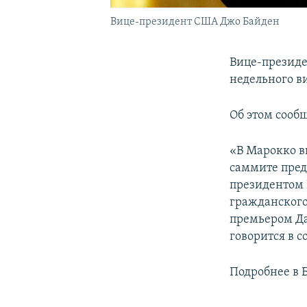
Вице-президент США Джо Байден
Вице-президе
недельного ви
Об этом сооб
«В Марокко в
саммите пред
президентом 
гражданского
премьером Да
говорится в 
Подробнее в 