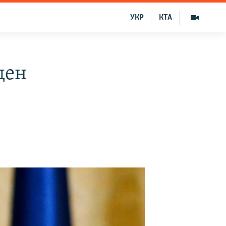
УКР
КТА
ден