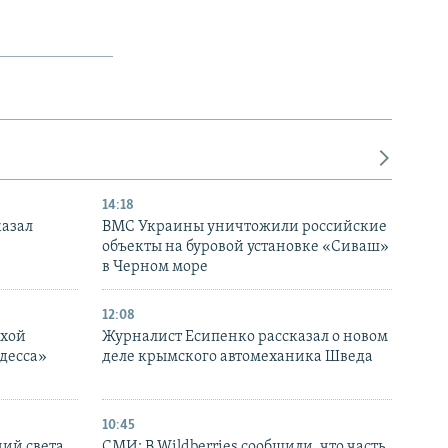
14:18
казал
ВМС Украины уничтожили российские
объекты на буровой установке «Сиваш»
в Черном море
12:08
ухой
Журналист Есипенко рассказал о новом
десса»
деле крымского автомеханика Шведа
10:45
ний света
СМИ: В Wildberries сообщили, что часть