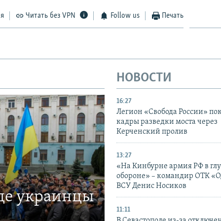
ся
Читать без VPN
Follow us
Печать
НОВОСТИ
16:27
Легион «Свобода России» по
кадры разведки моста через
Керченский пролив
13:27
«На Кинбурне армия РФ в гл
обороне» – командир ОТК «О
ВСУ Денис Носиков
где украинцы
11:11
В Севастополе из-за отключе