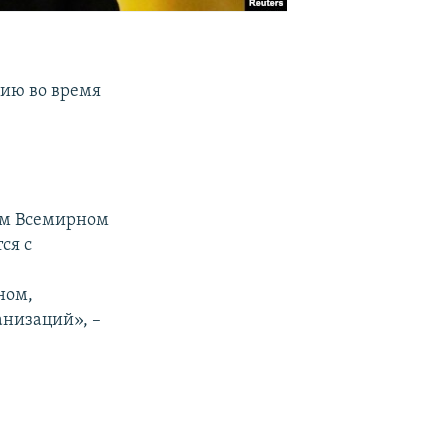
ию во время
ом Всемирном
ся с
ном,
анизаций», –