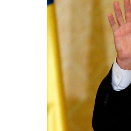
ПОБЕДИТЕЛЕЙ НЕ СУДЯТ?
КРЫМ.НЕПОКОРЕННЫЙ
ELIFBE
УКРАИНСКАЯ ПРОБЛЕМА КРЫМА