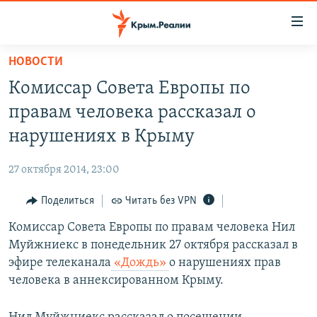
Доступность
ссылки
Вернуться
НОВОСТИ
к
НОВОСТИ
Комиссар Совета Европы по
основному
СПЕЦПРОЕКТЫ
содержанию
правам человека рассказал о
ВОДА
Вернутся
ГРУЗ 200
нарушениях в Крыму
к
ИСТОРИЯ
КАРТА ВОЕННЫХ ОБЪЕКТОВ КРЫМА
главной
27 октября 2014, 23:00
ЕЩЕ
11 ЛЕТ ОККУПАЦИИ КРЫМА. 11 ИСТОРИЙ СОПРОТИВЛЕНИЯ
навигации
Вернутся
Поделиться
Читать без VPN
РАДІО СВОБОДА
ИНТЕРАКТИВ
к
Комиссар Совета Европы по правам человека Нил
КАК ОБОЙТИ БЛОКИРОВКУ
ИНФОГРАФИКА
поиску
Муйжниекс в понедельник 27 октября рассказал в
ТЕЛЕПРОЕКТ КРЫМ.РЕАЛИИ
эфире телеканала
«Дождь»
о нарушениях прав
Українською
человека в аннексированном Крыму.
СОВЕТЫ ПРАВОЗАЩИТНИКОВ
Qırımtatar
ПРОПАВШИЕ БЕЗ ВЕСТИ