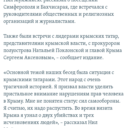
Нил Муйжниекс рассказал о посещении
ПРИСОЕДИНЯЙТЕСЬ!
ПОБЕДИТЕЛЕЙ НЕ СУДЯТ?
Симферополя и Бахчисарая, где встречался с
руководителями общественных и религиозных
КРЫМ.НЕПОКОРЕННЫЙ
организаций и журналистами.
ELIFBE
Также были встречи с лидерами крымских татар,
УКРАИНСКАЯ ПРОБЛЕМА КРЫМА
представителями крымской власти, с прокурором
Все сайты RFE/RL
полуострова Натальей Поклонской и главой Крыма
Сергеем Аксеновым», – сообщает издание.
«Основной темой наших бесед была ситуация с
крымскими татарами. Этот народ с очень
трагичной историей. Я призвал власти уделить
пристальное внимание нарушениям прав человека
в Крыму. Мне не понятен статус сил самообороны.
Я считаю, их надо распустить. Во время визита
Крыма я узнал о двух убийствах и трех
исчезновениях людей», – рассказал Нил