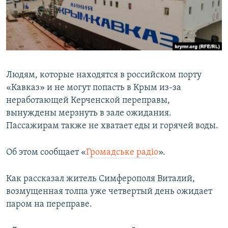
ПРИСОЕДИНЯЙТЕСЬ!
ПОБЕДИТЕЛЕЙ НЕ СУДЯТ?
КРЫМ.НЕПОКОРЕННЫЙ
ELIFBE
УКРАИНСКАЯ ПРОБЛЕМА КРЫМА
Людям, которые находятся в российском порту
Все сайты RFE/RL
«Кавказ» и не могут попасть в Крым из-за
неработающей Керченской переправы,
вынуждены мерзнуть в зале ожидания.
Пассажирам также не хватает еды и горячей воды.
Об этом сообщает «
Громадське радiо
».
Как рассказал житель Симферополя Виталий,
возмущенная толпа уже четвертый день ожидает
паром на переправе.