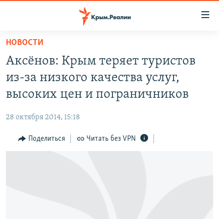
Доступность
ссылки
Вернуться
НОВОСТИ
к
НОВОСТИ
Аксёнов: Крым теряет туристов
основному
СПЕЦПРОЕКТЫ
содержанию
из-за низкого качества услуг,
ВОДА
Вернутся
ГРУЗ 200
высоких цен и пограничников
к
ИСТОРИЯ
КАРТА ВОЕННЫХ ОБЪЕКТОВ КРЫМА
главной
28 октября 2014, 15:18
ЕЩЕ
11 ЛЕТ ОККУПАЦИИ КРЫМА. 11 ИСТОРИЙ СОПРОТИВЛЕНИЯ
навигации
Вернутся
Поделиться
Читать без VPN
РАДІО СВОБОДА
ИНТЕРАКТИВ
к
КАК ОБОЙТИ БЛОКИРОВКУ
ИНФОГРАФИКА
поиску
ТЕЛЕПРОЕКТ КРЫМ.РЕАЛИИ
Українською
СОВЕТЫ ПРАВОЗАЩИТНИКОВ
Qırımtatar
ПРОПАВШИЕ БЕЗ ВЕСТИ