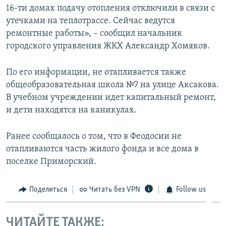
16-ти домах подачу отопления отключили в связи с
ПРИСОЕДИНЯЙТЕСЬ!
ПОБЕДИТЕЛЕЙ НЕ СУДЯТ?
утечками на теплотрассе. Сейчас ведутся
КРЫМ.НЕПОКОРЕННЫЙ
ремонтные работы», – сообщил начальник
городского управления ЖКХ Александр Хомяков.
ELIFBE
УКРАИНСКАЯ ПРОБЛЕМА КРЫМА
По его информации, не отапливается также
Все сайты RFE/RL
общеобразовательная школа №7 на улице Аксакова.
В учебном учреждении идет капитальный ремонт,
и дети находятся на каникулах.
Ранее сообщалось о том, что в Феодосии не
отапливаются часть жилого фонда и все дома в
поселке Приморский.
Поделиться
Читать без VPN
Follow us
ЧИТАЙТЕ ТАКЖЕ: