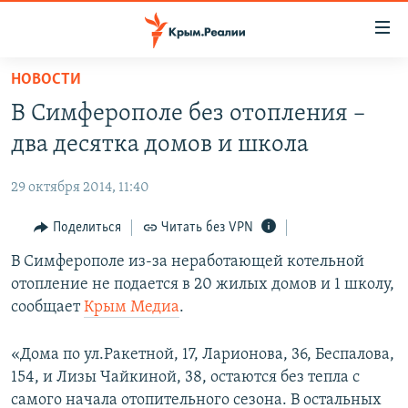
Доступность
ссылки
Вернуться
НОВОСТИ
к
НОВОСТИ
В Симферополе без отопления –
основному
СПЕЦПРОЕКТЫ
содержанию
два десятка домов и школа
ВОДА
Вернутся
ГРУЗ 200
к
29 октября 2014, 11:40
ИСТОРИЯ
КАРТА ВОЕННЫХ ОБЪЕКТОВ КРЫМА
главной
ЕЩЕ
Поделиться
Читать без VPN
11 ЛЕТ ОККУПАЦИИ КРЫМА. 11 ИСТОРИЙ СОПРОТИВЛЕНИЯ
навигации
Вернутся
РАДІО СВОБОДА
В Симферополе из-за неработающей котельной
ИНТЕРАКТИВ
к
отопление не подается в 20 жилых домов и 1 школу,
КАК ОБОЙТИ БЛОКИРОВКУ
ИНФОГРАФИКА
поиску
сообщает
Крым Медиа
.
ТЕЛЕПРОЕКТ КРЫМ.РЕАЛИИ
Українською
«Дома по ул.Ракетной, 17, Ларионова, 36, Беспалова,
СОВЕТЫ ПРАВОЗАЩИТНИКОВ
Qırımtatar
154, и Лизы Чайкиной, 38, остаются без тепла с
ПРОПАВШИЕ БЕЗ ВЕСТИ
самого начала отопительного сезона. В остальных