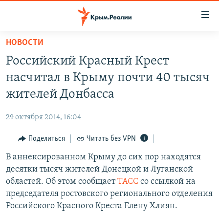
Доступность
ссылки
Вернуться
НОВОСТИ
к
НОВОСТИ
Российский Красный Крест
основному
СПЕЦПРОЕКТЫ
содержанию
насчитал в Крыму почти 40 тысяч
ВОДА
Вернутся
ГРУЗ 200
жителей Донбасса
к
ИСТОРИЯ
КАРТА ВОЕННЫХ ОБЪЕКТОВ КРЫМА
главной
29 октября 2014, 16:04
ЕЩЕ
11 ЛЕТ ОККУПАЦИИ КРЫМА. 11 ИСТОРИЙ СОПРОТИВЛЕНИЯ
навигации
Вернутся
Поделиться
Читать без VPN
РАДІО СВОБОДА
ИНТЕРАКТИВ
к
В аннексированном Крыму до сих пор находятся
КАК ОБОЙТИ БЛОКИРОВКУ
ИНФОГРАФИКА
поиску
десятки тысяч жителей Донецкой и Луганской
ТЕЛЕПРОЕКТ КРЫМ.РЕАЛИИ
областей. Об этом сообщает
ТАСС
со ссылкой на
Українською
председателя ростовского регионального отделения
СОВЕТЫ ПРАВОЗАЩИТНИКОВ
Qırımtatar
Российского Красного Креста Елену Хлиян.
ПРОПАВШИЕ БЕЗ ВЕСТИ