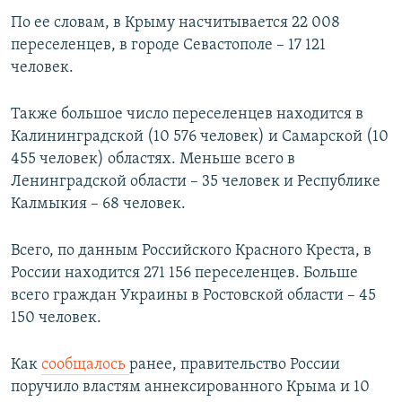
ПРИСОЕДИНЯЙТЕСЬ!
ПОБЕДИТЕЛЕЙ НЕ СУДЯТ?
По ее словам, в Крыму насчитывается 22 008
переселенцев, в городе Севастополе – 17 121
КРЫМ.НЕПОКОРЕННЫЙ
человек.
ELIFBE
Также большое число переселенцев находится в
УКРАИНСКАЯ ПРОБЛЕМА КРЫМА
Калининградской (10 576 человек) и Самарской (10
Все сайты RFE/RL
455 человек) областях. Меньше всего в
Ленинградской области – 35 человек и Республике
Калмыкия – 68 человек.
Всего, по данным Российского Красного Креста, в
России находится 271 156 переселенцев. Больше
всего граждан Украины в Ростовской области – 45
150 человек.
Как
сообщалось
ранее, правительство России
поручило властям аннексированного Крыма и 10