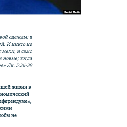
овой одежды; а
ой. И никто не
т мехи, и само
и новые; тогда
е» Лк. 5:36-39
чшей жизни в
кономический
референдуме»,
окими
тобы не