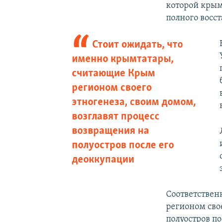
которой крым
полного восс
Стоит ожидать, что
именно крымтатары,
считающие Крым
регионом своего
этногенеза, своим домом,
возглавят процесс
возвращения на
полуостров после его
деоккупации
Соответствен
регионом сво
полуостров п