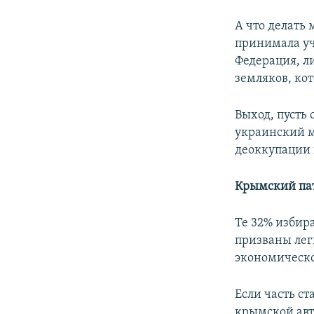
А что делать 
принимала уч
Федерация, л
земляков, ко
Выход, пусть
украинский м
деоккупации 
Крымский па
Те 32% избир
призваны лег
экономическо
Если часть ст
крымской авт