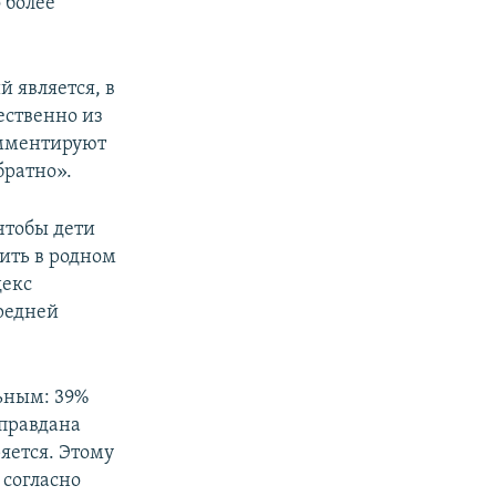
 более
 является, в
ественно из
омментируют
братно».
чтобы дети
жить в родном
декс
средней
ьным: 39%
оправдана
яется. Этому
 согласно