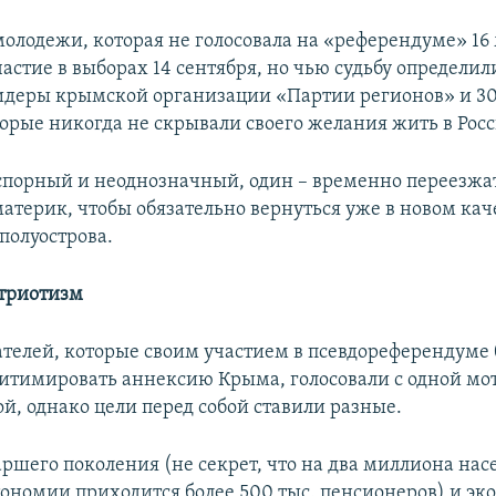
молодежи, которая не голосовала на «референдуме» 16 
астие в выборах 14 сентября, но чью судьбу определил
идеры крымской организации «Партии регионов» и 3
торые никогда не скрывали своего желания жить в Рос
 спорный и неоднозначный, один – временно переезжа
атерик, чтобы обязательно вернуться уже в новом кач
полуострова.
триотизм
ателей, которые своим участием в псевдореферендуме
итимировать аннексию Крыма, голосовали с одной мо
й, однако цели перед собой ставили разные.
аршего поколения (не секрет, что на два миллиона на
ономии приходится более 500 тыс. пенсионеров) и э