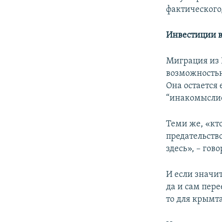
фактического
Инвестиции в
Миграция из 
возможностью
Она остается
“инакомыслие
Теми же, «кт
предательство
здесь», – гов
И если значит
да и сам пер
то для крымт