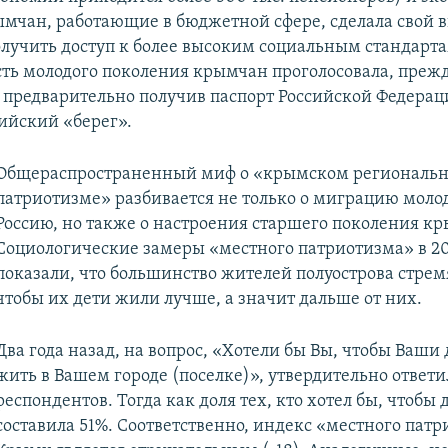
мчан, работающие в бюджетной сфере, сделала свой в
получить доступ к более высоким социальным стандарта
сть молодого поколения крымчан проголосовала, прежде
 предварительно получив паспорт Российской Федерац
сийский «берег».
Общераспространенный миф о «крымском региональ
патриотизме» разбивается не только о миграцию моло
Россию, но также о настроения старшего поколения к
Социологические замеры «местного патриотизма» в 20
показали, что большинство жителей полуострова стремя
чтобы их дети жили лучше, а значит дальше от них.
Два года назад, на вопрос, «Хотели бы Вы, чтобы Ваши 
жить в Вашем городе (поселке)», утвердительно ответи
респондентов. Тогда как доля тех, кто хотел бы, чтобы 
составила 51%. Соответственно, индекс «местного патр