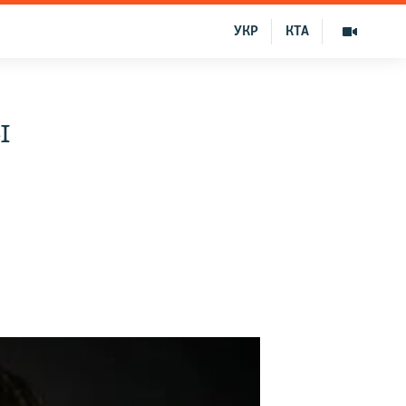
УКР
КТА
ы