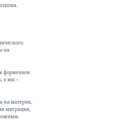
отизма.
мического.
о на
ак форменное
, а мы –
ь на материк,
яя миграция,
сложным.