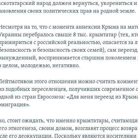
скотатарский народ должен вернуться, укорениться и
тановления своих политических прав на родной земле.
Несмотря на то, что с момента аннексии Крыма на ма
Украины перебралось свыше 8 тыс. крымтатар (тех, кт
примириться с российской реальностью, опасается за 
безопасность и безопасность своих семей), сам переезд
вынужденный, воспринимается старшим поколением 
в целом, молодежью, негативно.
Лейтмотивом этого отношения можно считать коммен
из подобных переселенцев, получивших современное 
одной из стран Евросоюза: «Для меня переезд из Крыма
эмиграция».
но, стоит ожидать, что именно крымтатары, считающ
его этногенеза, своим домом, возглавят процесс возвр
осле его деоккупации. Поскольку являются носителями