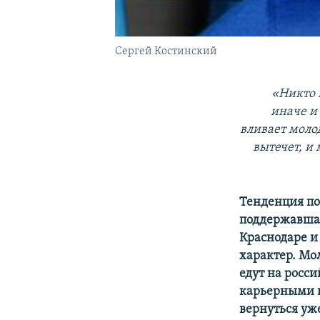
Сергей Костинский
«Никто 
иначе и 
вливает моло
вытечет, и
Тенденция по
поддержавшая
Краснодаре и
характер. Мо
едут на росс
карьерными и
вернуться уж