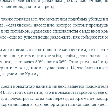
Крыму является отрицательным (-18). Аналогичные, но
ы подтверждают этот тренд.
 также показывает, что носителем подобных убеждений
дь, «славянское» население, которое состоит преимущ
 и их потомков. Крымские специалисты с издевкой к
азой «еще не успели вещи разложить, как собираются о
рымских «славян» соотношение между теми, кто за то, 
 регионе, и теми, кто хотел бы, чтобы дети остались 
ункте, составляет 50% против 36%. Отрицательный ин
риотизма» в данном случае равен -14, что близко к «
 в целом, по Крыму.
я среди крымтатар данный индекс является положител
4). Но стоит отметить, что в крымскотатарской среде 
три полуострова, тогда как переезд из Крыма не поощр
 укоренившаяся в годы депортации национальная идея,