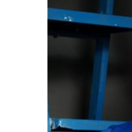
ПОБЕДИТЕЛЕЙ НЕ СУДЯТ?
КРЫМ.НЕПОКОРЕННЫЙ
ELIFBE
УКРАИНСКАЯ ПРОБЛЕМА КРЫМА