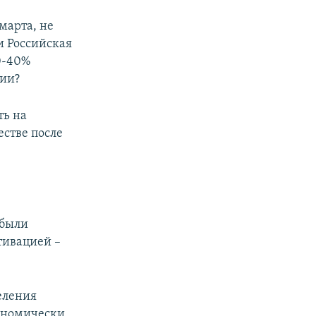
марта, не
и Российская
0-40%
сии?
ть на
естве после
 были
тивацией –
селения
кономически