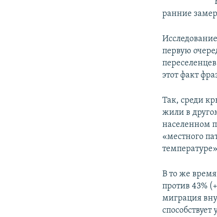
ранние замер
Исследование
первую очере
переселенцев
этот факт фр
Так, среди к
жили в другом
населенном п
«местного пат
температуре»,
В то же врем
против 43% (+
миграция вну
способствует