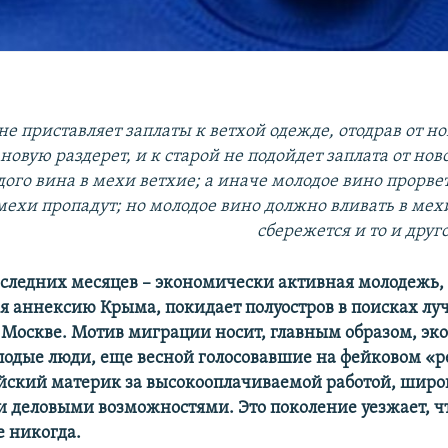
не приставляет заплаты к ветхой одежде, отодрав от н
новую раздерет, и к старой не подойдет заплата от нов
дого вина в мехи ветхие; а иначе молодое вино прорве
 мехи пропадут; но молодое вино должно вливать в мех
сбережется и то и друго
следних месяцев – экономически активная молодежь,
 аннексию Крыма, покидает полуостров в поисках лу
 Москве. Мотив миграции носит, главным образом, э
лодые люди, еще весной голосовавшие на фейковом «
ийский материк за высокооплачиваемой работой, шир
 деловыми возможностями. Это поколение уезжает, ч
е никогда.