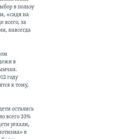
ыбор в пользу
м, «сидя на
 всего, за
ии, навсегда
ном
дежи в
рымчан.
12 году
тся к тому,
дети остались
ло всего 33%
дети уехали,
иотизма» в