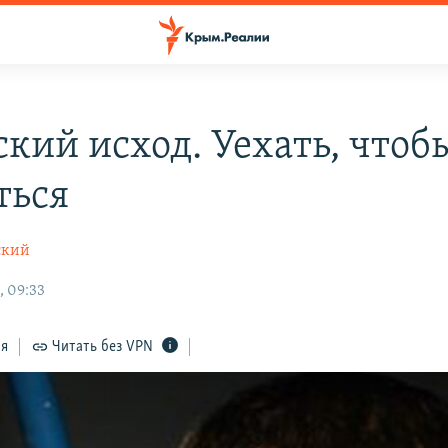
кий исход. Уехать, чтоб
ться
ский
, 09:33
ся
Читать без VPN