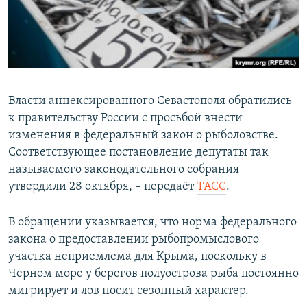
ПРИСОЕДИНЯЙТЕСЬ!
ПОБЕДИТЕЛЕЙ НЕ СУДЯТ?
КРЫМ.НЕПОКОРЕННЫЙ
ELIFBE
УКРАИНСКАЯ ПРОБЛЕМА КРЫМА
Власти аннексированного Севастополя обратились
Все сайты RFE/RL
к правительству России с просьбой внести
изменения в федеральный закон о рыболовстве.
Соответствующее постановление депутаты так
называемого законодательного собрания
утвердили 28 октября, – передаёт
ТАСС
.
В обращении указывается, что норма федерального
закона о предоставлении рыбопромыслового
участка неприемлема для Крыма, поскольку в
Черном море у берегов полуострова рыба постоянно
мигрирует и лов носит сезонный характер.