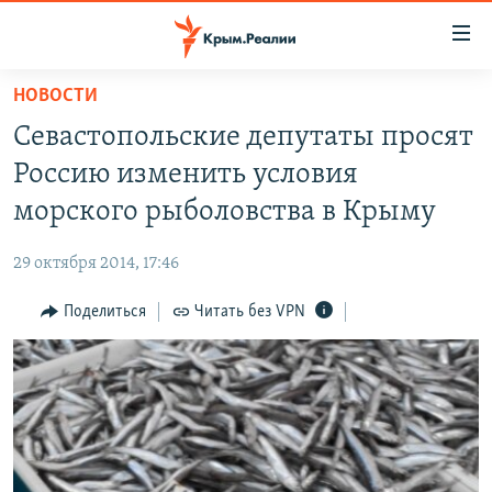
Доступность
ссылки
Вернуться
НОВОСТИ
к
НОВОСТИ
Севастопольские депутаты просят
основному
СПЕЦПРОЕКТЫ
содержанию
Россию изменить условия
ВОДА
Вернутся
ГРУЗ 200
морского рыболовства в Крыму
к
ИСТОРИЯ
КАРТА ВОЕННЫХ ОБЪЕКТОВ КРЫМА
главной
29 октября 2014, 17:46
ЕЩЕ
11 ЛЕТ ОККУПАЦИИ КРЫМА. 11 ИСТОРИЙ СОПРОТИВЛЕНИЯ
навигации
Вернутся
Поделиться
Читать без VPN
РАДІО СВОБОДА
ИНТЕРАКТИВ
к
КАК ОБОЙТИ БЛОКИРОВКУ
ИНФОГРАФИКА
поиску
ТЕЛЕПРОЕКТ КРЫМ.РЕАЛИИ
Українською
СОВЕТЫ ПРАВОЗАЩИТНИКОВ
Qırımtatar
ПРОПАВШИЕ БЕЗ ВЕСТИ