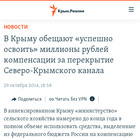
Доступность
ссылки
Вернуться
НОВОСТИ
к
НОВОСТИ
В Крыму обещают «успешно
основному
СПЕЦПРОЕКТЫ
содержанию
освоить» миллионы рублей
ВОДА
Вернутся
ГРУЗ 200
компенсации за перекрытие
к
ИСТОРИЯ
КАРТА ВОЕННЫХ ОБЪЕКТОВ КРЫМА
Северо-Крымского канала
главной
ЕЩЕ
11 ЛЕТ ОККУПАЦИИ КРЫМА. 11 ИСТОРИЙ СОПРОТИВЛЕНИЯ
навигации
29 октября 2014, 18:58
Вернутся
РАДІО СВОБОДА
ИНТЕРАКТИВ
к
Поделиться
Читать без VPN
КАК ОБОЙТИ БЛОКИРОВКУ
ИНФОГРАФИКА
поиску
В аннексированном Крыму «министерство»
ТЕЛЕПРОЕКТ КРЫМ.РЕАЛИИ
Українською
сельского хозяйства намерено до конца года в
СОВЕТЫ ПРАВОЗАЩИТНИКОВ
полном объеме использовать средства, выделенные
Qırımtatar
из федерального бюджета России на компенсацию
ПРОПАВШИЕ БЕЗ ВЕСТИ