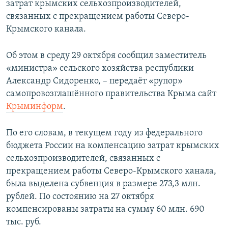
затрат крымских сельхозпроизводителей,
ПРИСОЕДИНЯЙТЕСЬ!
ПОБЕДИТЕЛЕЙ НЕ СУДЯТ?
связанных с прекращением работы Северо-
КРЫМ.НЕПОКОРЕННЫЙ
Крымского канала.
ELIFBE
Об этом в среду 29 октября сообщил заместитель
УКРАИНСКАЯ ПРОБЛЕМА КРЫМА
«министра» сельского хозяйства республики
Все сайты RFE/RL
Александр Сидоренко, – передаёт «рупор»
самопровозглашённого правительства Крыма сайт
Крыминформ
.
По его словам, в текущем году из федерального
бюджета России на компенсацию затрат крымских
сельхозпроизводителей, связанных с
прекращением работы Северо-Крымского канала,
была выделена субвенция в размере 273,3 млн.
рублей. По состоянию на 27 октября
компенсированы затраты на сумму 60 млн. 690
тыс. руб.