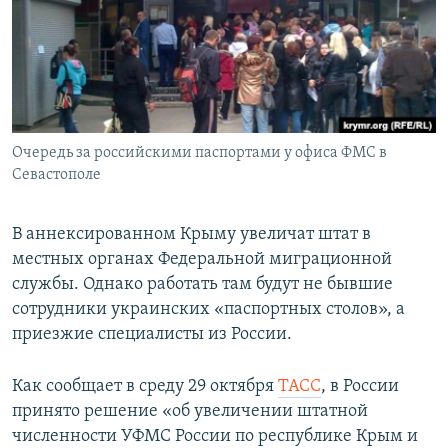
ПРИСОЕДИНЯЙТЕСЬ!
ПОБЕДИТЕЛЕЙ НЕ СУДЯТ?
КРЫМ.НЕПОКОРЕННЫЙ
ELIFBE
УКРАИНСКАЯ ПРОБЛЕМА КРЫМА
Все сайты RFE/RL
Очередь за российскими паспортами у офиса ФМС в
Севастополе
В аннексированном Крыму увеличат штат в
местных органах Федеральной миграционной
службы. Однако работать там будут не бывшие
сотрудники украинских «паспортных столов», а
приезжие специалисты из России.
Как сообщает в среду 29 октября
ТАСС
, в России
принято решение «об увеличении штатной
численности УФМС России по республике Крым и