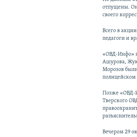
ПОБЕДИТЕЛЕЙ НЕ СУДЯТ?
отпущены. Он
КРЫМ.НЕПОКОРЕННЫЙ
своего корре
ELIFBE
Всего в акци
УКРАИНСКАЯ ПРОБЛЕМА КРЫМА
педагоги и в
«ОВД-Инфо» 
Ашурова, Жук
Морозов были
полицейском 
Позже «ОВД-И
Тверского ОВ
правоохранит
разъяснитель
Вечером 29 ок