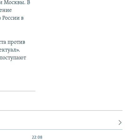
и Москвы. В
чение
 России в
ста против
ектуал».
 поступают
.
22:08