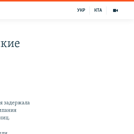
УКР
КТА
ские
ия задержала
омпания
ниц.
ыли