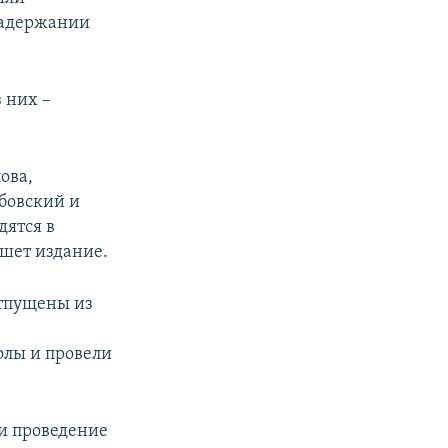
задержании
 них –
ова,
бовский и
ятся в
ишет издание.
отпущены из
олы и провели
ли проведение