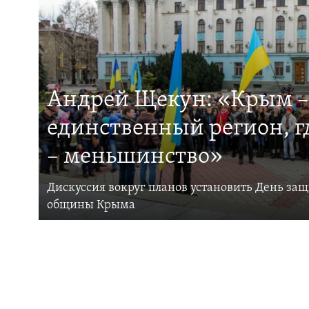
Андрей Щекун: «Крым –
единственный регион, 
– меньшинство»
Дискуссия вокруг планов установить День за
общины Крыма