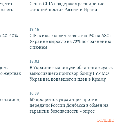
т, что
Сенат США поддержал расширение
на его
санкций против России и Ирана
19:46
а 20-40%
CIR: в июле количество атак РФ на АЗС в
Украине выросло на 72% по сравнению
с июнем
18:02
дом:
В Украине выдвинули обвинение судье,
 о жертвах
выносившего приговор бойцу ГУР МО
Украины, попавшего в плен в Крыму
16:59
н стадион,
60 процентов украинцев против
передачи России Донбасса в обмен на
гарантии безопасности – опрос
БОЛЬШЕ