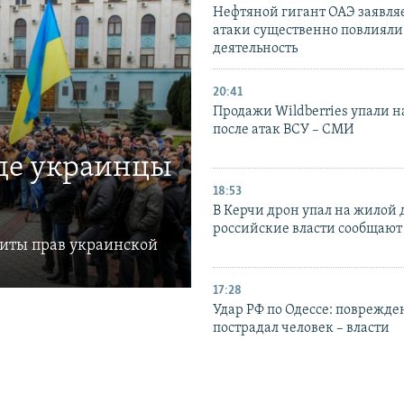
Нефтяной гигант ОАЭ заявляе
атаки существенно повлияли 
деятельность
20:41
Продажи Wildberries упали н
после атак ВСУ – СМИ
где украинцы
18:53
В Керчи дрон упал на жилой 
российские власти сообщают
щиты прав украинской
17:28
Удар РФ по Одессе: поврежде
пострадал человек – власти