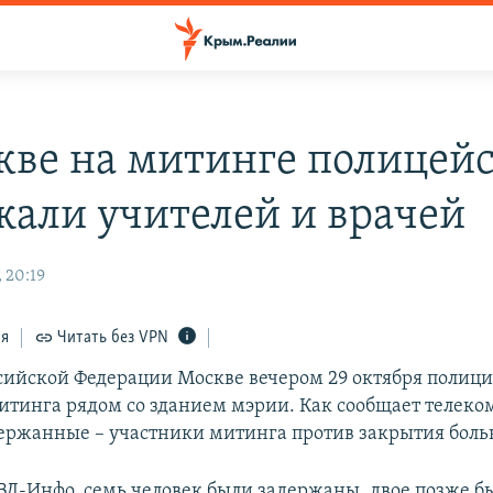
кве на митинге полицей
жали учителей и врачей
 20:19
ся
Читать без VPN
ссийской Федерации Москве вечером 29 октября полиц
итинга рядом со зданием мэрии. Как сообщает телек
ержанные – участники митинга против закрытия боль
Д-Инфо, семь человек были задержаны, двое позже б