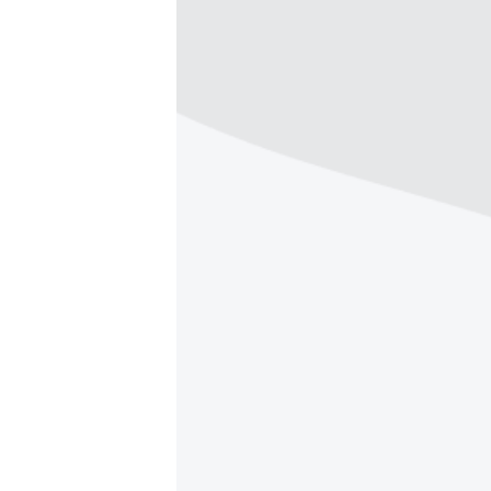
ПОБЕДИТЕЛЕЙ НЕ СУДЯТ?
КРЫМ.НЕПОКОРЕННЫЙ
ELIFBE
УКРАИНСКАЯ ПРОБЛЕМА КРЫМА