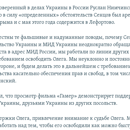
веренный в делах Украины в России Руслан Нимчин
о в силу «определенных» обстоятельств Сенцов был ар
ыма и с мая этого года содержится в Лефортово.
стны те фальшивые и надуманные поводы, почему Се
ольство Украины и МИД Украины неоднократно обраща
ста в адрес МИД России, мы работали по линии других
ребованием освободить Олега. Мы неуклонно и постоян
тороне, и будем делать это в дальнейшем с требование
ьства касательно обеспечения прав и свобод, в том числ
инский.
л, что просмотр фильма «Гамер» демонстрирует подд
Украины, друзьями Украины из других посольств.
держки Олега, привлечение внимание к судьбе Олега. 
ботать над тем, чтобы его освободили как можно быстр