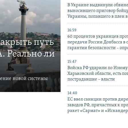
В Украине выдвинули обвине
выносившего приговор бойц
Украины, попавшего в плен 
16:59
60 процентов украинцев про
закрыть путь
передачи России Донбасса в 
гарантии безопасности – опр
. Реально ли
15:47
Войска РФ ударили по Изюму
Харьковской области, есть п
ление новой системы
пострадавшие – власти
14:40
ЕС ввел санкции против дир
заводов РФ, причастных к пр
ракет «Сармат» и «Исканде