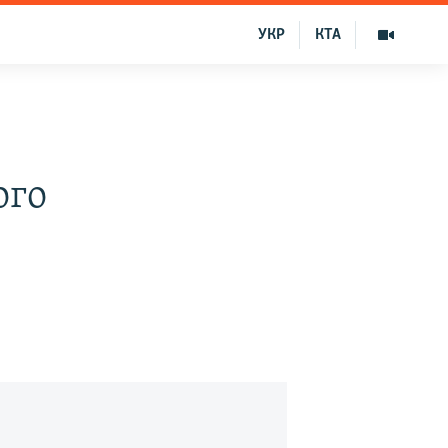
УКР
КТА
ого