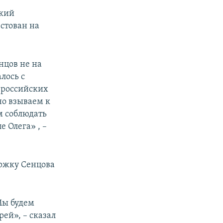
ский
естован на
нцов не на
лось с
 российских
но взываем к
м соблюдать
е Олега» , –
ержку Сенцова
Мы будем
ей», – сказал