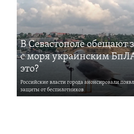
В Севастополе обещают 
с моря украинским БпЛА
это?
Российские власти города анонсировали появ
защиты от беспилотников