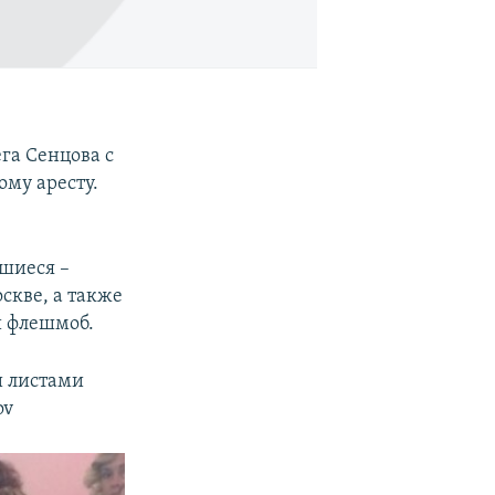
га Сенцова с
му аресту.
шиеся –
скве, а также
й флешмоб.
и листами
ov