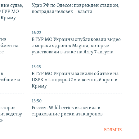
ние судье,
Удар РФ по Одессе: поврежден стадион,
у ГУР МО
пострадал человек – власти
в Крыму
16:22
тив
В ГУР МО Украины опубликовали видео
обмен на
с морских дронов Magura, которые
ос
участвовали в атаке на Ялту 7 августа
15:15
 в
В ГУР МО Украины заявили об атаке на
огибшие и
ПЗРК «Панцирь-С1» и военный кран в
Крыму
13:50
екторов
Россия: Wildberries включила в
оизводству
страхование риски атак дронов
р»
БОЛЬШЕ