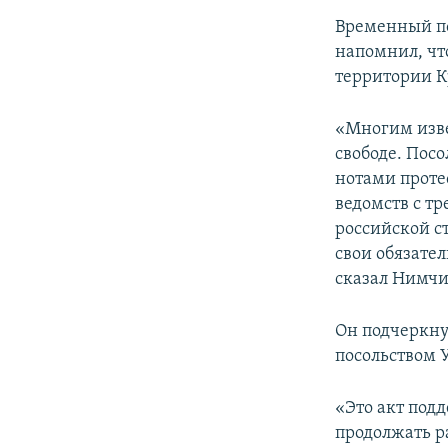
Временный по
напомнил, чт
территории Кр
«Многим изве
свободе. Пос
нотами проте
ведомств с т
российской с
свои обязател
сказал Нимч
Он подчеркну
посольством 
«Это акт под
продолжать ра