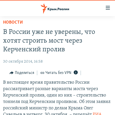
Доступность
ссылки
Вернуться
НОВОСТИ
к
НОВОСТИ
В России уже не уверены, что
основному
СПЕЦПРОЕКТЫ
содержанию
хотят строить мост через
ВОДА
Вернутся
ГРУЗ 200
Керченский пролив
к
ИСТОРИЯ
КАРТА ВОЕННЫХ ОБЪЕКТОВ КРЫМА
главной
30 октября 2014, 16:58
ЕЩЕ
11 ЛЕТ ОККУПАЦИИ КРЫМА. 11 ИСТОРИЙ СОПРОТИВЛЕНИЯ
навигации
Вернутся
Поделиться
Читать без VPN
РАДІО СВОБОДА
ИНТЕРАКТИВ
к
В нестоящее время правительство России
КАК ОБОЙТИ БЛОКИРОВКУ
ИНФОГРАФИКА
поиску
рассматривает разные варианты моста через
ТЕЛЕПРОЕКТ КРЫМ.РЕАЛИИ
Керченский пролив, один из них – строительство
Українською
тоннеля под Керченским проливом. Об этом заявил
СОВЕТЫ ПРАВОЗАЩИТНИКОВ
Qırımtatar
российский министр по делам Крыма Олег
ПРОПАВШИЕ БЕЗ ВЕСТИ
Савельев в четверг, 30 октября, – передаёт
РИА