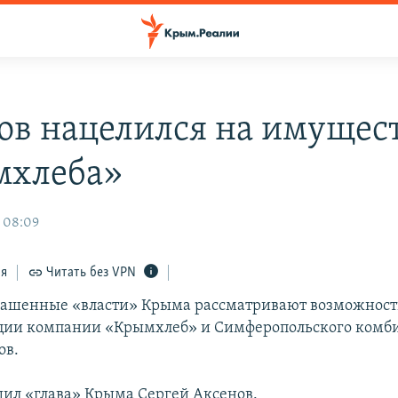
ов нацелился на имущес
мхлеба»
, 08:09
ся
Читать без VPN
лашенные «власти» Крыма рассматривают возможност
ции компании «Крымхлеб» и Симферопольского комб
ов.
щил «глава» Крыма Сергей Аксенов.