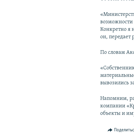
ПОБЕДИТЕЛЕЙ НЕ СУДЯТ?
КРЫМ.НЕПОКОРЕННЫЙ
«Министерств
возможности 
ELIFBE
Конкретно я н
УКРАИНСКАЯ ПРОБЛЕМА КРЫМА
он, передает
По словам Ак
«Собственник
материальные
вывозились з
Напомним, ра
компании «К
объекты и им
Поделить