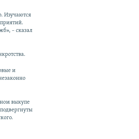
ю. Изучаются
дприятий.
жб», – сказал
нкротства.
овые и
 незаконно
ьном выкупе
 подвергнуты
кого.