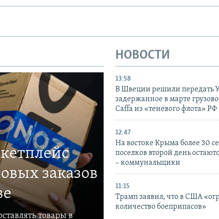
НОВОСТИ
13:58
В Швеции решили передать 
задержанное в марте грузово
Caffa из «теневого флота» РФ
12:47
На востоке Крыма более 30 се
ркетплейс
поселков второй день остаютс
– коммунальщики
овых заказов
11:15
ве
Трамп заявил, что в США «ог
количество боеприпасов»
ставлять товары в