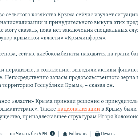
о сельского хозяйства Крыма сейчас изучает ситуаци
национализации и принудительного выкупа этих пре
е могу сказать, пока нет заключения специальных слу
 рупор крымской «власти» «Крыминформ».
сенова, сейчас хлебокомбинаты находятся на грани ба
и нерадивые, к сожалению, выводили активы финанс
. Непосредственно запасы продовольственного зерна
а территорию Республики Крым», – сказал он.
нее «власти» Крыма приняли решение о принудител
рымавтотранс». Также
национализации
в Крыму были
ущество, принадлежавшее структурам Игоря Коломойс
ся
Читать без VPN
Follow us
Печать