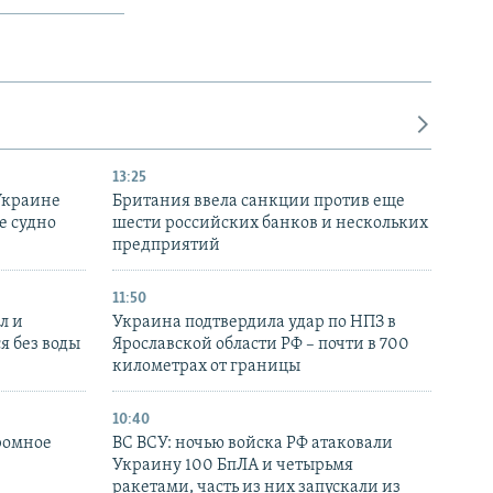
13:25
Украине
Британия ввела санкции против еще
е судно
шести российских банков и нескольких
предприятий
11:50
л и
Украина подтвердила удар по НПЗ в
я без воды
Ярославской области РФ – почти в 700
километрах от границы
10:40
ромное
ВС ВСУ: ночью войска РФ атаковали
Украину 100 БпЛА и четырьмя
ракетами, часть из них запускали из