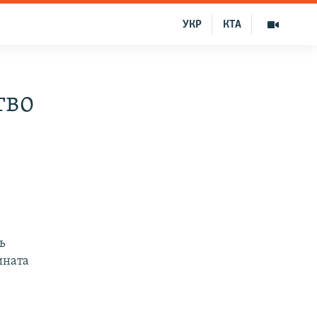
УКР
КТА
тво
ь
ината