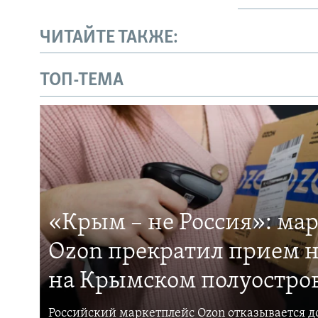
ЧИТАЙТЕ ТАКЖЕ:
ТОП-ТЕМА
«Крым – не Россия»: ма
Ozon прекратил прием н
на Крымском полуостро
Российский маркетплейс Ozon отказывается до