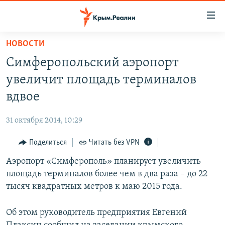
Доступность
ссылки
Вернуться
НОВОСТИ
к
НОВОСТИ
Симферопольский аэропорт
основному
СПЕЦПРОЕКТЫ
содержанию
увеличит площадь терминалов
ВОДА
Вернутся
ГРУЗ 200
вдвое
к
ИСТОРИЯ
КАРТА ВОЕННЫХ ОБЪЕКТОВ КРЫМА
главной
31 октября 2014, 10:29
ЕЩЕ
11 ЛЕТ ОККУПАЦИИ КРЫМА. 11 ИСТОРИЙ СОПРОТИВЛЕНИЯ
навигации
Вернутся
Поделиться
Читать без VPN
РАДІО СВОБОДА
ИНТЕРАКТИВ
к
Аэропорт «Симферополь» планирует увеличить
КАК ОБОЙТИ БЛОКИРОВКУ
ИНФОГРАФИКА
поиску
площадь терминалов более чем в два раза – до 22
ТЕЛЕПРОЕКТ КРЫМ.РЕАЛИИ
тысяч квадратных метров к маю 2015 года.
Українською
СОВЕТЫ ПРАВОЗАЩИТНИКОВ
Qırımtatar
Об этом руководитель предприятия Евгений
ПРОПАВШИЕ БЕЗ ВЕСТИ