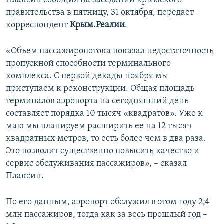
Плаксин сообщил на заседании крымского
ПРИСОЕДИНЯЙТЕСЬ!
ПОБЕДИТЕЛЕЙ НЕ СУДЯТ?
правительства в пятницу, 31 октября, передает
корреспондент
Крым.Реалии
.
КРЫМ.НЕПОКОРЕННЫЙ
ELIFBE
«Объем пассажиропотока показал недостаточность
пропускной способности терминального
УКРАИНСКАЯ ПРОБЛЕМА КРЫМА
комплекса. С первой декады ноября мы
Все сайты RFE/RL
приступаем к реконструкции. Общая площадь
терминалов аэропорта на сегодняшний день
составляет порядка 10 тысяч «квадратов». Уже к
маю мы планируем расширить ее на 12 тысяч
квадратных метров, то есть более чем в два раза.
Это позволит существенно повысить качество и
сервис обслуживания пассажиров», – сказал
Плаксин.
По его данным, аэропорт обслужил в этом году 2,4
млн пассажиров, тогда как за весь прошлый год –