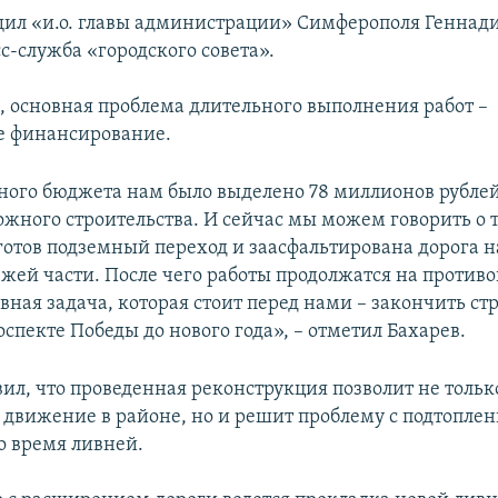
щил «и.о. главы администрации» Симферополя Геннади
с-служба «городского совета».
м, основная проблема длительного выполнения работ –
е финансирование.
ного бюджета нам было выделено 78 миллионов рублей
жного строительства. И сейчас мы можем говорить о т
 готов подземный переход и заасфальтирована дорога н
зжей части. После чего работы продолжатся на против
вная задача, которая стоит перед нами – закончить с
спекте Победы до нового года», – отметил Бахарев.
вил, что проведенная реконструкция позволит не толь
 движение в районе, но и решит проблему с подтопле
о время ливней.