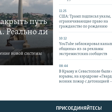
11:25
США: Трамп подписал указы,
закрыть путь
ограничивающие право на
гражданство по рождению
. Реально ли
10:12
YouTube заблокировал канал
общины» из-за рекламы
ление новой системы
экстремистских сообществ
08:44
В Крыму и Севастополе были
взрывы, на аэродроме «Гвар
возник пожар с детонацией 
ПРИСОЕДИНЯЙТЕСЬ!