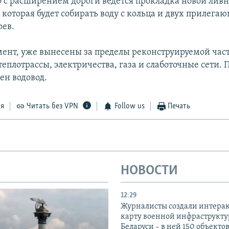
 с расширением дороги ведется прокладка новой лив
которая будет собирать воду с кольца и двух прилегаю
рев.
ент, уже вынесены за пределы реконструируемой час
теплотрассы, электричества, газа и слаботочные сети. 
ен водовод.
ся
Читать без VPN
Follow us
Печать
НОВОСТИ
12:29
Журналисты создали интера
карту военной инфраструкт
Беларуси – в ней 150 объекто