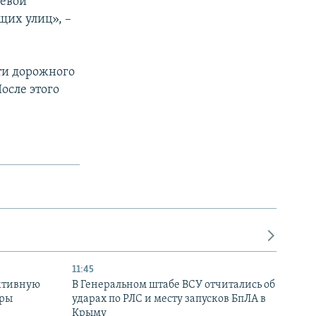
невой
щих улиц», –
ти дорожного
После этого
11:45
ктивную
В Генеральном штабе ВСУ отчитались об
уры
ударах по РЛС и месту запусков БпЛА в
в
Крыму