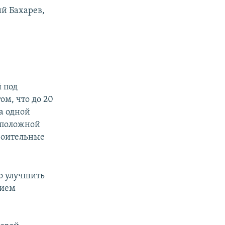
й Бахарев,
 под
ом, что до 20
а одной
оположной
троительные
ко улучшить
нием