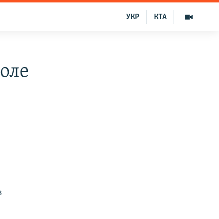
УКР
КТА
оле
в