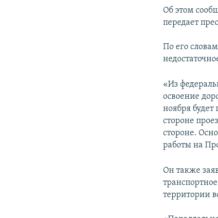
ПОБЕДИТЕЛЕЙ НЕ СУДЯТ?
Об этом сооб
КРЫМ.НЕПОКОРЕННЫЙ
передает прес
ELIFBE
По его слова
УКРАИНСКАЯ ПРОБЛЕМА КРЫМА
недостаточно
«Из федераль
освоение доро
ноября будет
стороне прое
стороне. Осно
работы на Про
Он также зая
транспортное
территории в