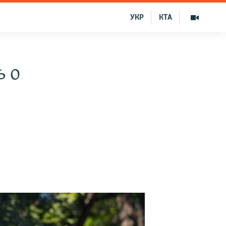
УКР
КТА
ь о