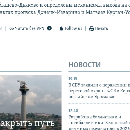
бышево-Дьяково и определены механизмы выхода на
унктах пропуска Донецк-Изварино и Матвеев Курган-У
ся
Читать без VPN
Follow us
Печать
НОВОСТИ
19:15
В СБУ заявили о поражении 
береговой охраны ФСБ в Керч
российском Ярославле
17:40
Разработка баллистики и
закрыть путь
антибаллистики: Зеленский
«нужных результатов» в 2026