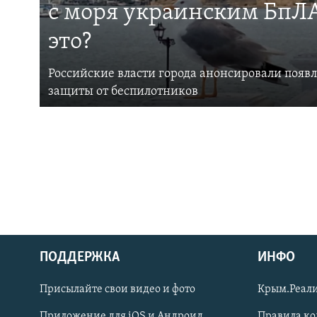
с моря украинским БпЛА
это?
Российские власти города анонсировали появ
защиты от беспилотников
ПОДДЕРЖКА
ИНФО
Українською
Присылайте свои видео и фото
Крым.Реали
Qırımtatar
Приложение для iOS и Андроид
Правила к