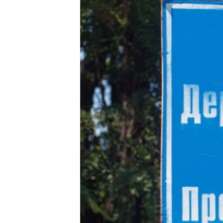
ПОБЕДИТЕЛЕЙ НЕ СУДЯТ?
КРЫМ.НЕПОКОРЕННЫЙ
ELIFBE
УКРАИНСКАЯ ПРОБЛЕМА КРЫМА