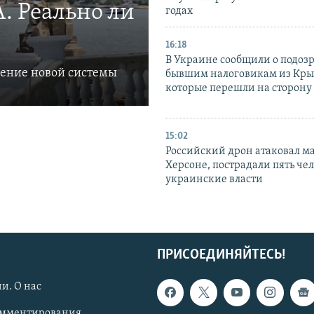
. Реально ли
годах
16:18
В Украине сообщили о подоз
ление новой системы
бывшим налоговикам из Кры
которые перешли на сторону
15:02
Российский дрон атаковал м
Херсоне, пострадали пять чел
украинские власти
ПРИСОЕДИНЯЙТЕСЬ!
и. О нас
омментирования