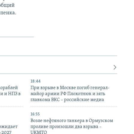
 общий
спенка.
18:44
кораблей
При взрыве в Москве погиб генерал-
и и НПЗ в
майор армии РФ Плохотнюк и зять
главкома ВКС – российские медиа
16:55
Возле нефтяного танкера в Ормузском
 ожидает
проливе произошли два взрыва –
-2027
UKMTO