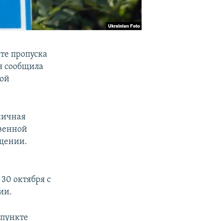
те пропуска
я сообщила
ной
ничная
твенной
бщении.
30 октября с
ии.
 пункте