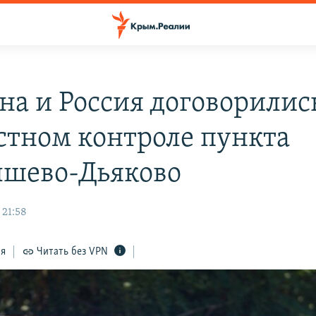
на и Россия договорилис
стном контроле пункта
шево-Дьяково
 21:58
ся
Читать без VPN