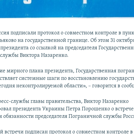
ссия подписали протокол о совместном контроле в пунк
яково на государственной границе. Об этом 31 октябр
 президента со ссылкой на председателя Государствен
службы Виктора Назаренко.
ие мирного плана президента, Государственная погра
ствляет системные шаги по восстановлению государс
егодня неконтролируемой области», – говорится в соо
есс-службы главы правительства, Виктор Назаренко
вал президента Украины Петра Порошенко о встрече 
обязанности председателя Пограничной службы Росс
ой встречи подписан протокол о совместном контроле в