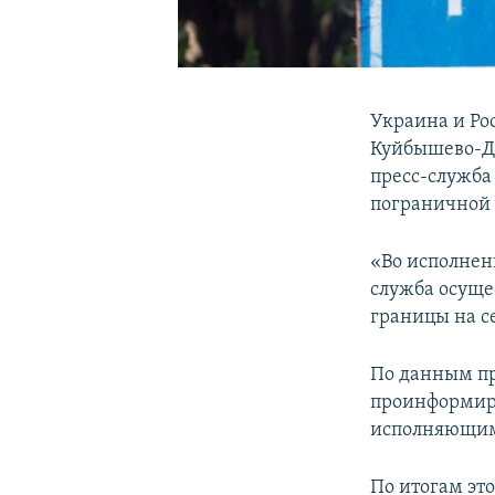
Украина и Ро
Куйбышево-Дь
пресс-служба
пограничной 
«Во исполнен
служба осуще
границы на с
По данным пр
проинформиро
исполняющим 
По итогам эт