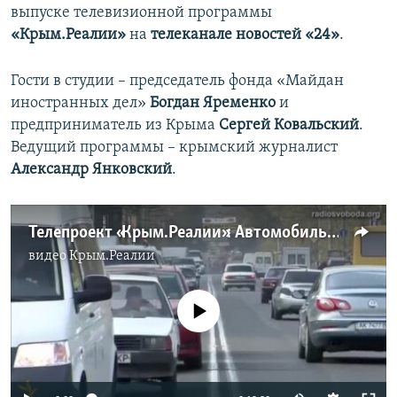
выпуске телевизионной программы
«Крым.Реалии»
на
телеканале новостей «24»
.
Гости в студии – председатель фонда «Майдан
иностранных дел»
Богдан Яременко
и
предприниматель из Крыма
Сергей Ковальский
.
Ведущий программы – крымский журналист
Александр Янковский
.
Телепроект «Крым.Реалии»: Автомобильные реалии оккупированного Крыма
видео
Крым.Реалии
No media source currently available