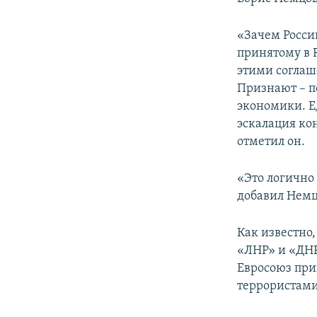
ПОБЕДИТЕЛЕЙ НЕ СУДЯТ?
КРЫМ.НЕПОКОРЕННЫЙ
«Зачем России
принятому в 
ELIFBE
этими соглаше
УКРАИНСКАЯ ПРОБЛЕМА КРЫМА
Признают – п
экономики. Е
эскалация ко
отметил он.
«Это логично
добавил Немц
Как известно
«ЛНР» и «ДНР
Евросоюз при
террористами