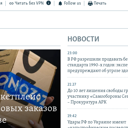
ся
Читать без VPN
Follow us
Печать
НОВОСТИ
23:00
В РФ разрешили продавать б
стандарта 1990-х годов: эксп
предупреждают об угрозе зд
21:27
До 10 лет лишения свободы г
ркетплейс
участнику «Самообороны Се
– Прокуратура АРК
овых заказов
19:42
ве
Удары РФ по Украине имеют
«катастрофические последст