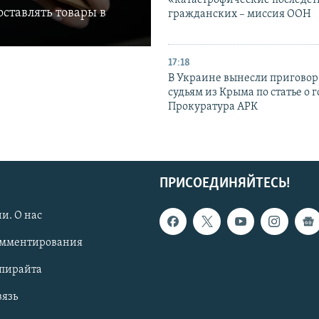
ставлять товары в
гражданских – миссия ООН
17:18
В Украине вынесли приговор
судьям из Крыма по статье о 
Прокуратура АРК
ПРИСОЕДИНЯЙТЕСЬ!
и. О нас
омментирования
опирайта
вязь