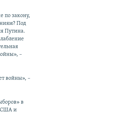
е по закону,
ениям? Под
ля Путина.
слабление
тельная
ойны», –
ет войны», –
ыборов» в
и США и