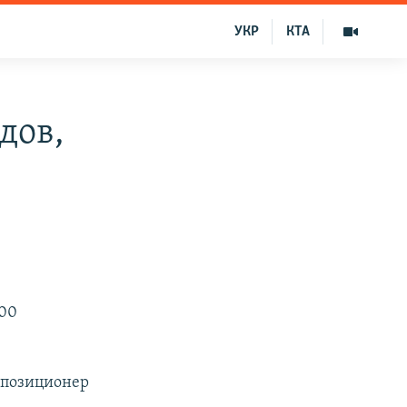
УКР
КТА
дов,
800
оппозиционер