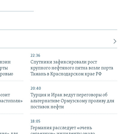
22:36
ензин
Спутники зафиксировали рост
ерты
крупного нефтяного пятна возле порта
оровью
Тамань в Краснодарском крае РФ
20:40
розит
Турция и Ирак ведут переговоры об
вастополя»
альтернативе Ормузскому проливу для
поставок нефти
18:05
Германия расследует «очень
вия» для
серьезные» инциденты около