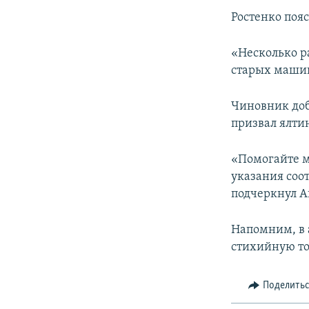
ПОБЕДИТЕЛЕЙ НЕ СУДЯТ?
Ростенко поя
КРЫМ.НЕПОКОРЕННЫЙ
ELIFBE
«Несколько р
старых машин,
УКРАИНСКАЯ ПРОБЛЕМА КРЫМА
Чиновник доб
призвал ялти
«Помогайте м
указания соо
подчеркнул А
Напомним, в 
стихийную т
Поделить