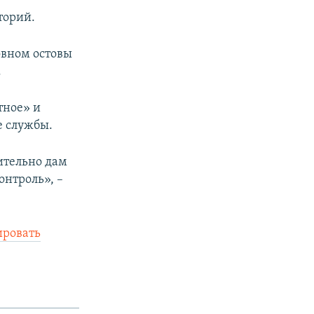
торий.
овном остовы
.
тное» и
е службы.
ительно дам
онтроль», –
ировать