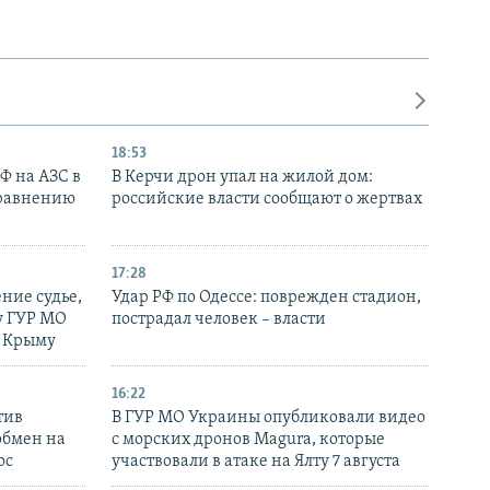
18:53
РФ на АЗС в
В Керчи дрон упал на жилой дом:
сравнению
российские власти сообщают о жертвах
17:28
ние судье,
Удар РФ по Одессе: поврежден стадион,
у ГУР МО
пострадал человек – власти
в Крыму
16:22
тив
В ГУР МО Украины опубликовали видео
обмен на
с морских дронов Magura, которые
ос
участвовали в атаке на Ялту 7 августа