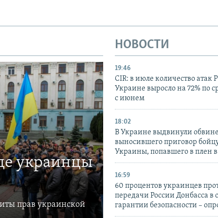
НОВОСТИ
19:46
CIR: в июле количество атак 
Украине выросло на 72% по 
с июнем
18:02
В Украине выдвинули обвине
выносившего приговор бойц
Украины, попавшего в плен 
где украинцы
16:59
60 процентов украинцев про
передачи России Донбасса в 
щиты прав украинской
гарантии безопасности – опр