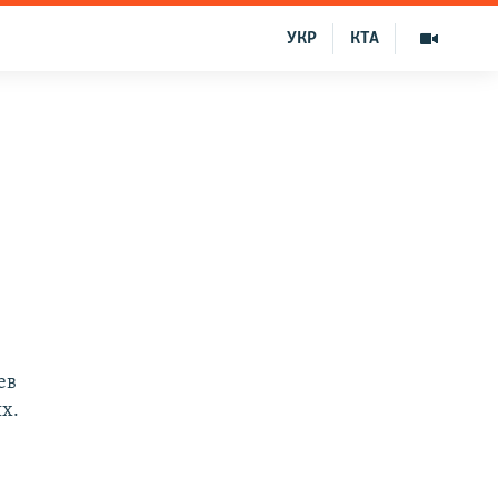
УКР
КТА
ев
х.