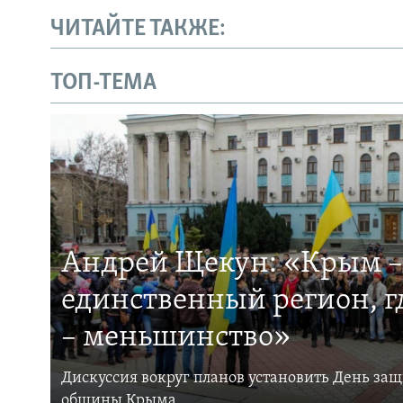
ЧИТАЙТЕ ТАКЖЕ:
ТОП-ТЕМА
Андрей Щекун: «Крым –
единственный регион, 
– меньшинство»
Дискуссия вокруг планов установить День за
общины Крыма