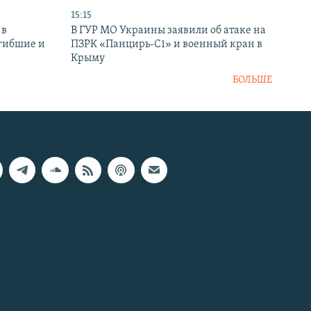
15:15
 в
В ГУР МО Украины заявили об атаке на
огибшие и
ПЗРК «Панцирь-С1» и военный кран в
Крыму
БОЛЬШЕ