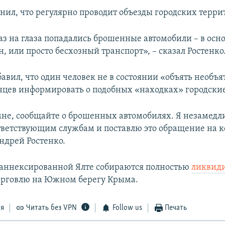
снил, что регулярно проводит объезды городских терри
аз на глаза попадались брошенные автомобили – в осн
 или просто бесхозный транспорт», – сказал Ростенко
авил, что один человек не в состоянии «объять необъя
нцев информировать о подобных «находках» городски
не, сообщайте о брошенных автомобилях. Я незамедл
тветствующим службам и поставлю это обращение на к
ндрей Ростенко.
аннексированной Ялте собираются полностью
ликвид
орговлю на Южном берегу Крыма.
ся
Читать без VPN
Follow us
Печать