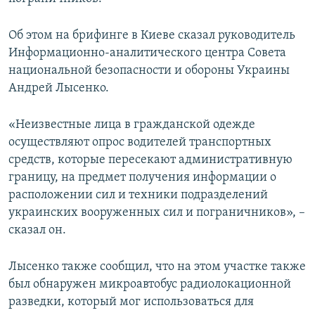
ПРИСОЕДИНЯЙТЕСЬ!
ПОБЕДИТЕЛЕЙ НЕ СУДЯТ?
Об этом на брифинге в Киеве сказал руководитель
КРЫМ.НЕПОКОРЕННЫЙ
Информационно-аналитического центра Совета
ELIFBE
национальной безопасности и обороны Украины
Андрей Лысенко.
УКРАИНСКАЯ ПРОБЛЕМА КРЫМА
Все сайты RFE/RL
«Неизвестные лица в гражданской одежде
осуществляют опрос водителей транспортных
средств, которые пересекают административную
границу, на предмет получения информации о
расположении сил и техники подразделений
украинских вооруженных сил и пограничников», –
сказал он.
Лысенко также сообщил, что на этом участке также
был обнаружен микроавтобус радиолокационной
разведки, который мог использоваться для