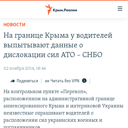
Доступность
ссылки
Вернуться
НОВОСТИ
к
НОВОСТИ
На границе Крыма у водителей
основному
СПЕЦПРОЕКТЫ
содержанию
выпытывают данные о
ВОДА
Вернутся
ГРУЗ 200
дислокации сил АТО – СНБО
к
ИСТОРИЯ
КАРТА ВОЕННЫХ ОБЪЕКТОВ КРЫМА
главной
02 ноября 2014, 18:46
ЕЩЕ
11 ЛЕТ ОККУПАЦИИ КРЫМА. 11 ИСТОРИЙ СОПРОТИВЛЕНИЯ
навигации
Вернутся
Поделиться
Читать без VPN
РАДІО СВОБОДА
ИНТЕРАКТИВ
к
На контрольном пункте «Перекоп»,
КАК ОБОЙТИ БЛОКИРОВКУ
ИНФОГРАФИКА
поиску
расположенном на административной границе
ТЕЛЕПРОЕКТ КРЫМ.РЕАЛИИ
аннексированного Крыма и материковой Украины
Українською
неизвестные опрашивают водителей о
СОВЕТЫ ПРАВОЗАЩИТНИКОВ
Qırımtatar
расположении сил украинских военных и
ПРОПАВШИЕ БЕЗ ВЕСТИ
пограничников.