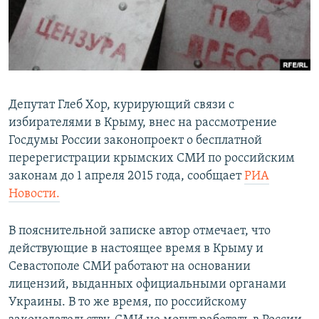
ПРИСОЕДИНЯЙТЕСЬ!
ПОБЕДИТЕЛЕЙ НЕ СУДЯТ?
КРЫМ.НЕПОКОРЕННЫЙ
ELIFBE
УКРАИНСКАЯ ПРОБЛЕМА КРЫМА
Депутат Глеб Хор, курирующий связи с
Все сайты RFE/RL
избирателями в Крыму, внес на рассмотрение
Госдумы России законопроект о бесплатной
перерегистрации крымских СМИ по российским
законам до 1 апреля 2015 года, сообщает
РИА
Новости.
В пояснительной записке автор отмечает, что
действующие в настоящее время в Крыму и
Севастополе СМИ работают на основании
лицензий, выданных официальными органами
Украины. В то же время, по российскому