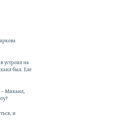
Маркова
в устроил на
хаил был. Еле
. – Михаил,
рту?
ться, и