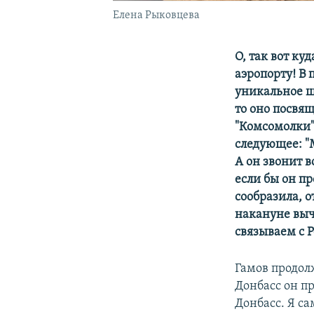
Елена Рыковцева
О, так вот к
аэропорту! В 
уникальное ш
то оно посвя
"Комсомолки"
следующее: "
А он звонит в
если бы он пр
сообразила, 
накануне вычи
связываем с Р
Гамов продол
Донбасс он пр
Донбасс. Я са