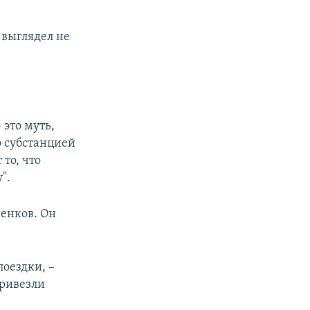
 выглядел не
 это муть,
о субстанцией
 то, что
".
енков. Он
поездки, –
привезли