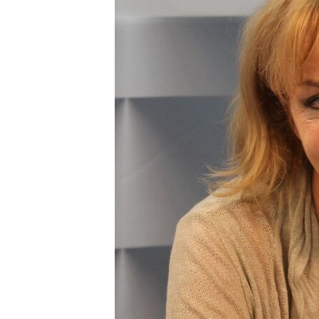
ПОБЕДИТЕЛЕЙ НЕ СУДЯТ?
КРЫМ.НЕПОКОРЕННЫЙ
ELIFBE
УКРАИНСКАЯ ПРОБЛЕМА КРЫМА