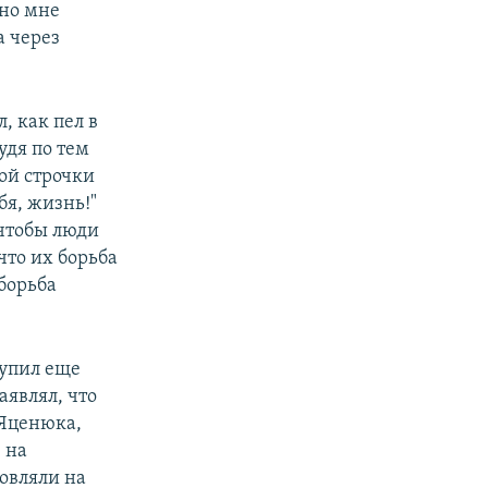
 но мне
а через
, как пел в
удя по тем
ой строчки
бя, жизнь!"
 чтобы люди
что их борьба
 борьба
купил еще
аявлял, что
 Яценюка,
 на
мовляли на