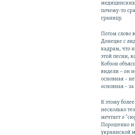
медицинских 
почему-то сра
границу.
Потом слово в
Донецке с ли
кадрам, что 
этой песни, к
Кобзон объяс
видели – он н
основная – не
основная – за
К этому боле
несколько тез
мечтает о "с
Порошенко и 
украинской м