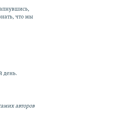
 запнувшись,
нать, что мы
й день.
самих авторов