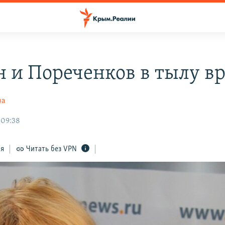
н и Пореченков в тылу вр
ва
 09:38
ся
Читать без VPN