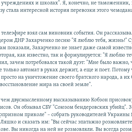
учреждениях и школах". Я, конечно, не таможенник,
зу стала интересной история перевозки этого чемодан
 телеэфире взял сам виновник события. Он рассказывал
дером ДНР Захарченко песню "Я люблю тебя, жизнь!" С
нам показали, Захарченко не знает даже самой известн
оторая, как известно, так и формулируется: "Я люблю те
нил, зачем потребовался такой дуэт: "Мне было важно,
е только автомат в руках держит, а еще и поет. Потому 
 просто на уничтожение своего братского народа, а их
 восстановление мира на своей земле".
е чем двусмысленному высказыванию Кобзон присово
исов. Он обзывал СБУ "Союзом бендеровских убийц". З
юрпризном приколе" – собрать руководителей Украины
Ляшко и сказать им: "Вы сейчас эпатажно розмовляете
ове. Вы никогда на ней не розмовляли. Вы всегда роз