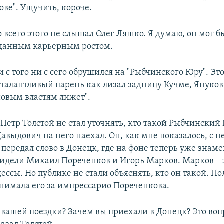
ове". Ущучить, короче.
 всего этого не слышал Олег Ляшко. Я думаю, он мог б
данным карьерным ростом.
 с того ни с сего обрушился на "Рыбчинского Юру". Эт
 талантливый парень как лизал задницу Кучме, Януко
новым властям лижет".
Петр Толстой не стал уточнять, кто такой Рыбчинский 
Давыдович на него наехал. Он, как мне показалось, с 
 передал слово в Донецк, где на фоне теперь уже зна
сидели Михаил Пореченков и Игорь Марков. Марков – 
ессы. Но публике не стали объяснять, кто он такой. По
нимала его за импрессарио Пореченкова.
 вашей поездки? Зачем вы приехали в Донецк? Это воп