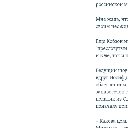
российской м
Мне жаль, что
своим неожи
Еще Кобзон ни
"пресловутый
и Юле, так и 
Ведущий шоу 
вдруг Иосиф 
облегчением,
занавесочек 
политик из Од
поначалу при
– Какова цель