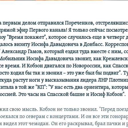
уда первым делом отправился Пореченков, отстрелявши
прямой эфир Первого канала! Я только сейчас посмотре
оу "Время покажет", которое случилось еще в четверг 
щалось визиту Иосифа Давыдовича в Донбасс. Корреспо
 Александр Гамов, который ездил туда вместе с ним, 
Мобильник Иосифа Давыдовича звонит, как Кремлевск
се время. И Кобзон двигался по Новороссии, как Спасс
осто ходил бы так и звонил – это уже был бы подвиг". Ту
откуда растут ноги у высказывания лидера ЛНР Плотниц
тала в той же "КП": "У нас есть два ориентира, котор
оссией. Это часы на Спасской башне и Иосиф Кобзон".
жил свою мысль. Кобзон не только звонил. "Перед поез
оехался по северам с концертами. И он все эти гонора
м видел этот чемодан. Он его раскрывал, брал пачки и 