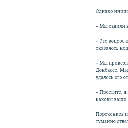
Однако иници
– Мы ездили в
– Это вопрос 
оказалось неп
– Мы привезл
Донбассе. Мы
удалось его о
– Простите, я
каковы ваши в
Пореченков по
туманно отве