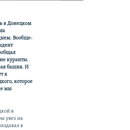
сь в Донецком
ла
днем. Вообще-
ндент
сообщал
ие куранты.
кая башня. И
т я
кого, которое
ые мы
дкой в
ры увез на
раздавал в