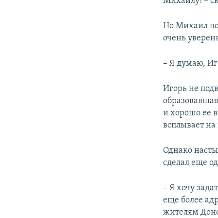
Михаилу! – ск
Но Михаил поч
очень уверен
– Я думаю, И
Игорь не подв
образовавшаяс
и хорошо ее в
всплывает на 
Однако насты
сделал еще од
– Я хочу зада
еще более ад
жителям Дон