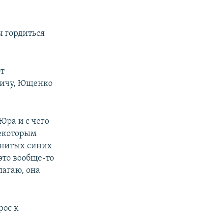
ы гордиться
от
вичу, Ющенко
Юра и с чего
некоторым
менитых синих
это вообще-то
лагаю, она
рос к