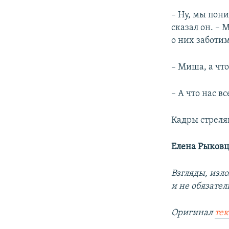
– Ну, мы пони
сказал он. –
о них заботим
– Миша, а что
– А что нас в
Кадры стреля
Елена Рыковц
Взгляды, изл
и не обязате
Оригинал
тек