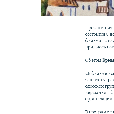
Презентация
состоится 8 н
фильма – это
пришлось пок
Об этом
Крым
«В фильме ис
записан укр
одесской гру
керамики – фи
организации.
В программе 