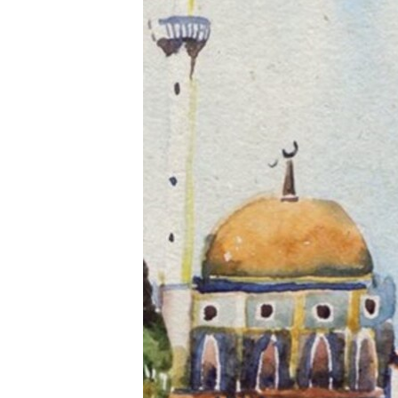
ПОБЕДИТЕЛЕЙ НЕ СУДЯТ?
КРЫМ.НЕПОКОРЕННЫЙ
ELIFBE
УКРАИНСКАЯ ПРОБЛЕМА КРЫМА