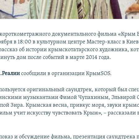
 короткометражного документального фильма «Крым 
оября в 18:00 в культурном центре Мастер-класс в Кие
 рассказ об истории крымскотатарского художника, ко
инуть дом после событий в марте 2014 года.
.Реалии
сообщили в организации КрымSOS.
пользуется оригинальный саундтрек, который был спе
аинскими музыкантами Фимой Чупахиным, Эльвирой 
ппой Зира. Крымская весна, привкус моря, звуки крым
льм учит искусству чувствовать Крым», – рассказали 
показ и обсуждение фильма, презентация саундтрека 