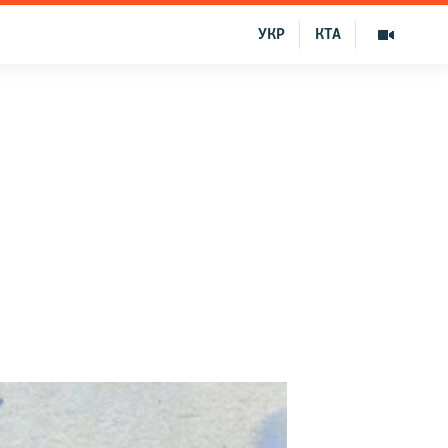
УКР
КТА