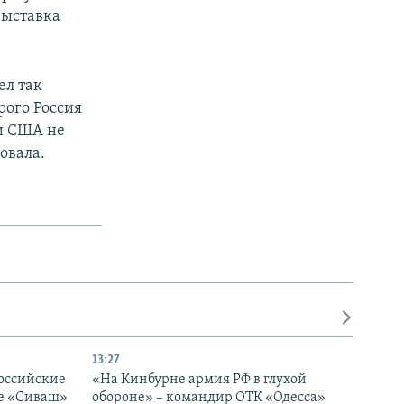
выставка
ел так
рого Россия
ни США не
овала.
13:27
оссийские
«На Кинбурне армия РФ в глухой
ке «Сиваш»
обороне» – командир ОТК «Одесса»