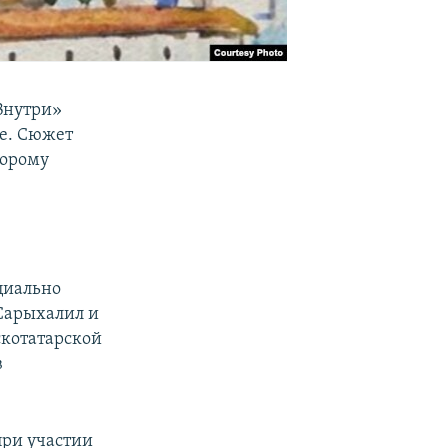
Внутри»
ве. Сюжет
торому
циально
Сарыхалил и
скотатарской
в
при участии