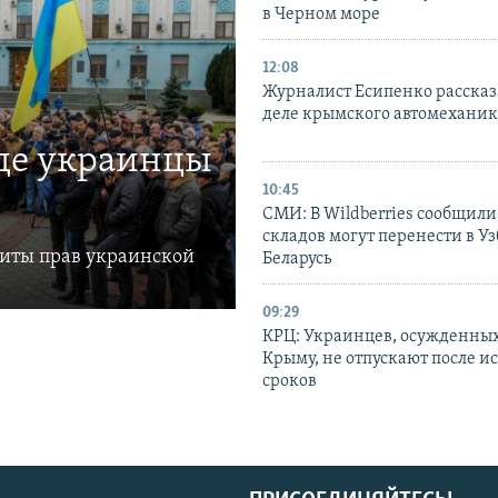
в Черном море
12:08
Журналист Есипенко рассказ
деле крымского автомехани
где украинцы
10:45
СМИ: В Wildberries сообщили,
складов могут перенести в У
щиты прав украинской
Беларусь
09:29
КРЦ: Украинцев, осужденных
Крыму, не отпускают после и
сроков