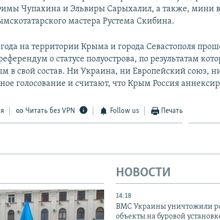
имы Чупахина и Эльвиры Сарыхалил, а также, мини 
мскотатарского мастера Рустема Скибина.
4 года на территории Крыма и города Севастополя прош
еферендум о статусе полуострова, по результатам кото
м в свой состав. Ни Украина, ни Европейский союз, 
ное голосование и считают, что Крым Россия аннексир
ся
Читать без VPN
Follow us
Печать
НОВОСТИ
14:18
ВМС Украины уничтожили р
объекты на буровой установ