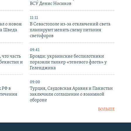
ВСУ Денис Носиков
11:11
ал о новом
В Севастополе из-за отключений света
ка Шведа
планируют менять схему питания
светофоров
09:41
 что часть
Бровди: украинские беспилотники
збекистан и
поразили танкер «теневого флота» у
Геленджика
09:00
 РФ в
Турция, Саудовская Аравия и Пакистан
стечения
заключили соглашение о взаимной
обороне
БОЛЬШЕ