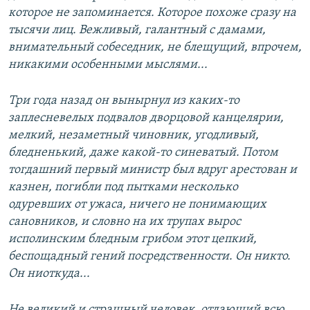
которое не запоминается. Которое похоже сразу на
тысячи лиц. Вежливый, галантный с дамами,
внимательный собеседник, не блещущий, впрочем,
никакими особенными мыслями...
Три года назад он вынырнул из каких-то
заплесневелых подвалов дворцовой канцелярии,
мелкий, незаметный чиновник, угодливый,
бледненький, даже какой-то синеватый. Потом
тогдашний первый министр был вдруг арестован и
казнен, погибли под пытками несколько
одуревших от ужаса, ничего не понимающих
сановников, и словно на их трупах вырос
исполинским бледным грибом этот цепкий,
беспощадный гений посредственности. Он никто.
Он ниоткуда...
Не великий и страшный человек, отдающий всю