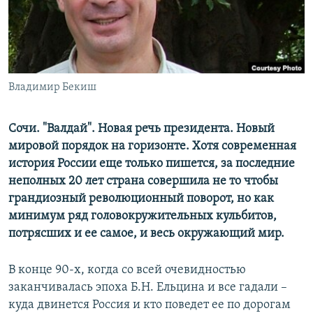
ПРИСОЕДИНЯЙТЕСЬ!
ПОБЕДИТЕЛЕЙ НЕ СУДЯТ?
КРЫМ.НЕПОКОРЕННЫЙ
ELIFBE
Владимир Бекиш
УКРАИНСКАЯ ПРОБЛЕМА КРЫМА
Все сайты RFE/RL
Сочи. "Валдай". Новая речь президента. Новый
мировой порядок на горизонте. Хотя современная
история России еще только пишется, за последние
неполных 20 лет страна совершила не то чтобы
грандиозный революционный поворот, но как
минимум ряд головокружительных кульбитов,
потрясших и ее самое, и весь окружающий мир.
В конце 90-х, когда со всей очевидностью
заканчивалась эпоха Б.Н. Ельцина и все гадали –
куда двинется Россия и кто поведет ее по дорогам