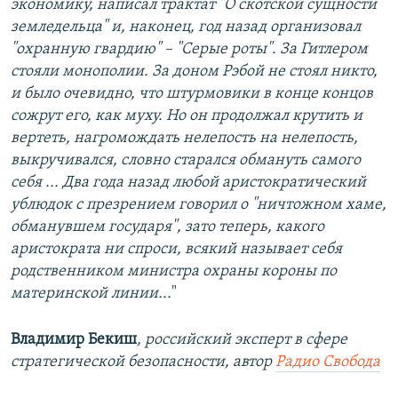
экономику, написал трактат "О скотской сущности
земледельца" и, наконец, год назад организовал
"охранную гвардию" – "Серые роты". За Гитлером
стояли монополии. За доном Рэбой не стоял никто,
и было очевидно, что штурмовики в конце концов
сожрут его, как муху. Но он продолжал крутить и
вертеть, нагромождать нелепость на нелепость,
выкручивался, словно старался обмануть самого
себя ... Два года назад любой аристократический
ублюдок с презрением говорил о "ничтожном хаме,
обманувшем государя", зато теперь, какого
аристократа ни спроси, всякий называет себя
родственником министра охраны короны по
материнской линии...
"
Владимир Бекиш
, российский эксперт в сфере
стратегической безопасности, автор
Радио Свобода