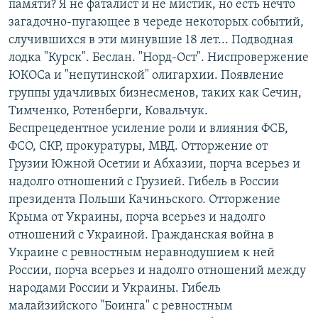
памяти? Я не фаталист и не мистик, но есть нечто
загадочно-пугающее в череде некоторых событий,
случившихся в эти минувшие 18 лет... Подводная
лодка "Курск". Беслан. "Норд-Ост". Ниспровержение
ЮКОСа и "непутинской" олигархии. Появление
группы удачливых бизнесменов, таких как Сечин,
Тимченко, Ротенберги, Ковальчук.
Беспрецедентное усиление роли и влияния ФСБ,
ФСО, СКР, прокуратуры, МВД. Отторжение от
Грузии Южной Осетии и Абхазии, порча всерьез и
надолго отношений с Грузией. Гибель в России
президента Польши Качиньского. Отторжение
Крыма от Украины, порча всерьез и надолго
отношений с Украиной. Гражданская война в
Украине с ревностным неравнодушием к ней
России, порча всерьез и надолго отношений между
народами России и Украины. Гибель
малайзийского "Боинга" с ревностным