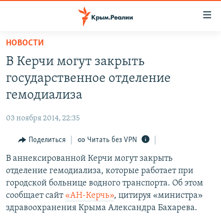
Доступность
ссылки
Вернуться
НОВОСТИ
к
НОВОСТИ
В Керчи могут закрыть
основному
СПЕЦПРОЕКТЫ
содержанию
государственное отделение
ВОДА
Вернутся
ГРУЗ 200
гемодиализа
к
ИСТОРИЯ
КАРТА ВОЕННЫХ ОБЪЕКТОВ КРЫМА
главной
03 ноября 2014, 22:35
ЕЩЕ
11 ЛЕТ ОККУПАЦИИ КРЫМА. 11 ИСТОРИЙ СОПРОТИВЛЕНИЯ
навигации
Вернутся
Поделиться
Читать без VPN
РАДІО СВОБОДА
ИНТЕРАКТИВ
к
В аннексированной Керчи могут закрыть
КАК ОБОЙТИ БЛОКИРОВКУ
ИНФОГРАФИКА
поиску
отделение гемодиализа, которые работает при
ТЕЛЕПРОЕКТ КРЫМ.РЕАЛИИ
городской больнице водного транспорта. Об этом
Українською
сообщает сайт
«АН-Керчь»
, цитируя «министра»
СОВЕТЫ ПРАВОЗАЩИТНИКОВ
Qırımtatar
здравоохранения Крыма Александра Бахарева.
ПРОПАВШИЕ БЕЗ ВЕСТИ