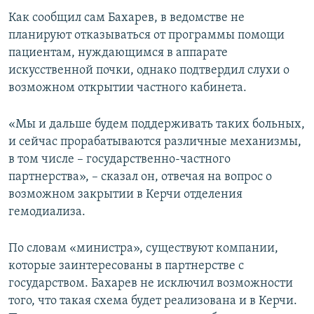
ПРИСОЕДИНЯЙТЕСЬ!
ПОБЕДИТЕЛЕЙ НЕ СУДЯТ?
Как сообщил сам Бахарев, в ведомстве не
планируют отказываться от программы помощи
КРЫМ.НЕПОКОРЕННЫЙ
пациентам, нуждающимся в аппарате
ELIFBE
искусственной почки, однако подтвердил слухи о
возможном открытии частного кабинета.
УКРАИНСКАЯ ПРОБЛЕМА КРЫМА
Все сайты RFE/RL
«Мы и дальше будем поддерживать таких больных,
и сейчас прорабатываются различные механизмы,
в том числе – государственно-частного
партнерства», – сказал он, отвечая на вопрос о
возможном закрытии в Керчи отделения
гемодиализа.
По словам «министра», существуют компании,
которые заинтересованы в партнерстве с
государством. Бахарев не исключил возможности
того, что такая схема будет реализована и в Керчи.