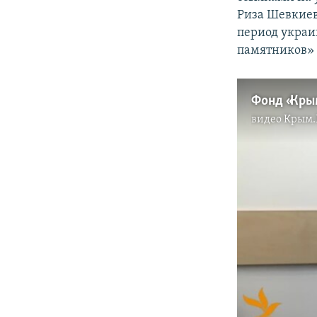
Риза Шевкиев
период украи
памятников» 
Фонд «Кры
видео
Крым.