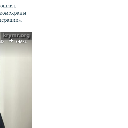
зошли в
оскомохраны
дерации».
ED
SHARE