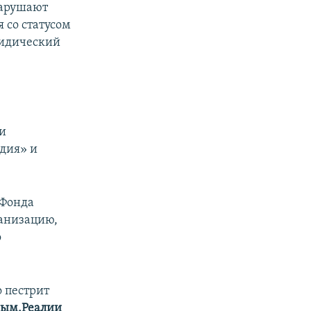
нарушают
 со статусом
ридический
и
едия» и
«Фонда
ганизацию,
о
 пестрит
ым.Реалии