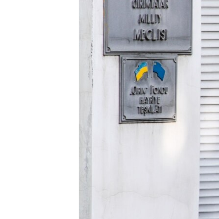
ПОБЕДИТЕЛЕЙ НЕ СУДЯТ?
КРЫМ.НЕПОКОРЕННЫЙ
ELIFBE
УКРАИНСКАЯ ПРОБЛЕМА КРЫМА