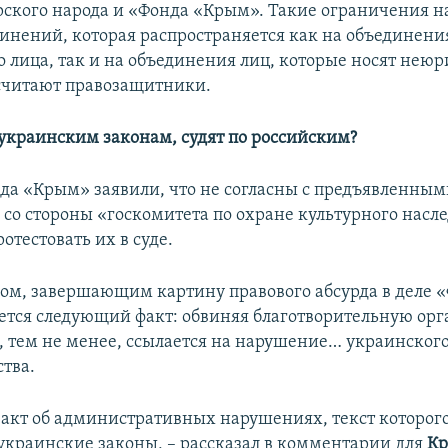
ского народа и «Фонда «Крым». Такие ограничения 
динений, которая распространяется как на объединения
 лица, так и на объединения лиц, которые носят нею
 считают правозащитники.
украинским законам, судят по российским?
а «Крым» заявили, что не согласны с предъявленным
со стороны «госкомитета по охране культурного насл
тестовать их в суде.
м, завершающим картину правового абсурда в деле 
ется следующий факт: обвиняя благотворительную ор
, тем не менее, ссылается на нарушение… украинског
ства.
акт об административных нарушениях, текст которого
украинские законы, – рассказал в комментарии для
Кр