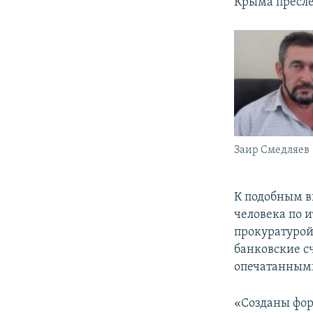
Крыма пресле
Заир Смедляев
К подобным в
человека по 
прокуратурой
банковские с
опечатанным
«Созданы фор