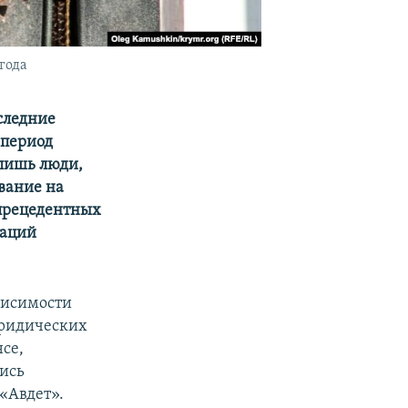
года
следние
 период
 лишь люди,
вание на
спрецедентных
заций
висимости
юридических
се,
лись
«Авдет».