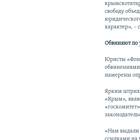
крымскотатар
свободу объе
юридического
характер», –
Обвиняют по 
Юристы «Фонд
обвинениями 
намерены опро
Ярким штрихо
«Крым», явля
«госкомитет»
законодатель
«Нам выдали 
ссылками на 