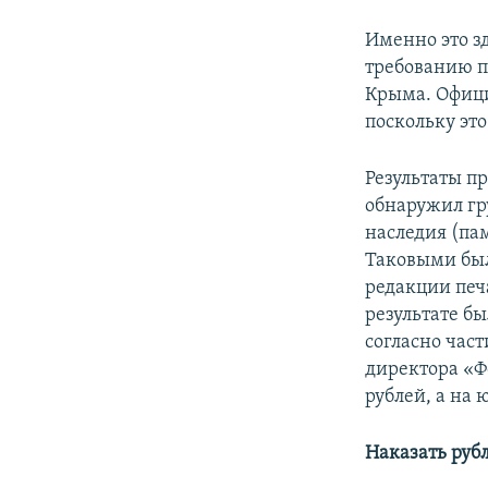
Именно это з
требованию п
Крыма. Офици
поскольку эт
Результаты п
обнаружил гр
наследия (па
Таковыми был
редакции печ
результате бы
согласно част
директора «Ф
рублей, а на
Наказать руб