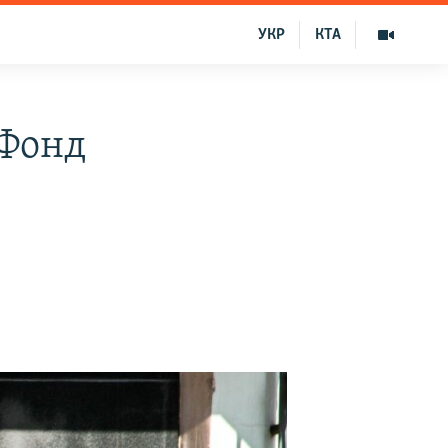
УКР
КТА
«Фонд