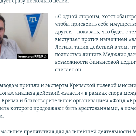
дует сразу несколько целей.
«С одной стороны, хотят обанкр
чтобы присвоить себе имуществ
другой – показать, что будет с те
выступает против нынешней «вл
Логика таких действий в том, ч
полностью лишить Меджлис да
возможности финансовой подпит
считает он.
ыводам пришли и эксперты Крымской полевой миссии
итогам анализа действий «власти» в рамках спора меж
 Крыма и благотворительной организацией «Фонд «К
чета которого продолжают быть арестованными, а по
и.
мальные препятствия для дальнейшей деятельности 