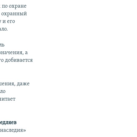
 по охране
аз охранный
 и его
ло.
ль
значения, а
о добивается
шения, даже
ыло
читает
едляев
 наследия»