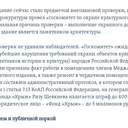
дание сейчас стало предметом внеплановой проверки, 
рокуратуры провел «госкомитет по охране культурног
альная причина проверки – выполнение охранного до
о здание является памятником архитектуры.
роверки не удивили наблюдателей. «Госкомитет» ожи
убейшие нарушения требований охраны объектов кул
мятников истории и культуры) народов Российской Фе
и признаны факт работы в помещениях членов Медж
атного издания, а также ремонт в чердачном помещен
л составлен административный протокол, в котором го
и 1 статьи 7.13 КоАП Российской Федерации, на генера
онда «Крым» Ризу Шевкиева налагается штраф до 400
 юридическое лицо – «Фонд «Крым» – до 5 миллионов р
лем и публичной поркой