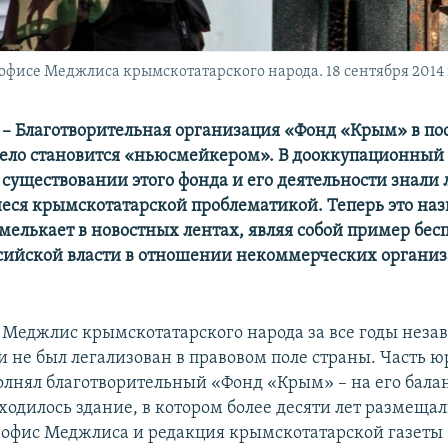
офисе Меджлиса крымскотатарского народа. 18 сентября 2014 
– Благотворительная организация «Фонд «Крым» в по
дело становится «ньюсмейкером». В дооккупационный
о существовании этого фонда и его деятельности знали
ся крымскотатарской проблематикой. Теперь это наз
о мелькает в новостных лентах, являя собой пример бе
сийской власти в отношении некоммерческих органи
, Меджлис крымскотатарского народа за все годы неза
и не был легализован в правовом поле страны. Часть 
лнял благотворительный «Фонд «Крым» – на его балан
ходилось здание, в котором более десяти лет размеща
офис Меджлиса и редакция крымскотатарской газеты 