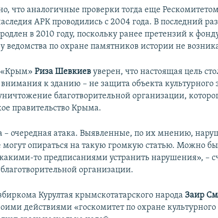
о, что аналогичные проверки тогда еще Рескомитетом
наследия АРК проводились с 2004 года. В последний р
родлен в 2010 году, поскольку ранее претензий к фонду
 у ведомства по охране памятников истории не возника
а «Крым»
Риза Шевкиев
уверен, что настоящая цель сто
 внимания к зданию – не защита объекта культурного 
уничтожение благотворительной организации, которог
ое правительство Крыма.
а – очередная атака. Выявленные, по их мнению, нару
не могут опираться на такую громкую статью. Можно б
 какими-то предписаниями устранить нарушения», – с
 благотворительной организации.
збиркома Курултая крымскотатарского народа
Заир См
своими действиями «госкомитет по охране культурного