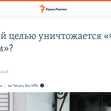
ой целью уничтожается 
м»?
14:18
ся
Читать без VPN