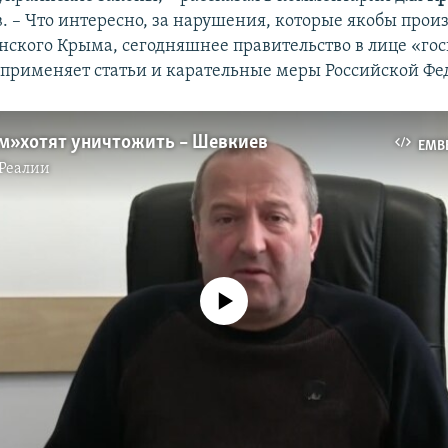
. – Что интересно, за нарушения, которые якобы прои
нского Крыма, сегодняшнее правительство в лице «г
применяет статьи и карательные меры Российской Фе
м» хотят уничтожить – Шевкиев
EMB
Реалии
No media source currently available