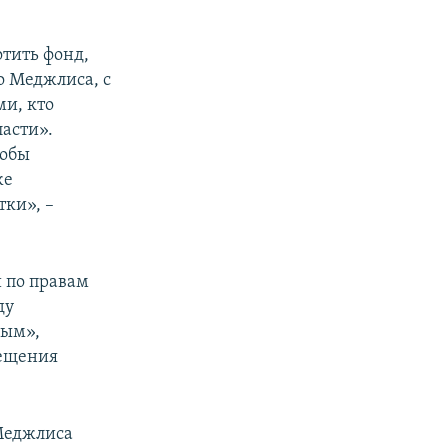
отить фонд,
о Меджлиса, с
ми, кто
асти».
тобы
же
ки», –
 по правам
ду
рым»,
мещения
Меджлиса