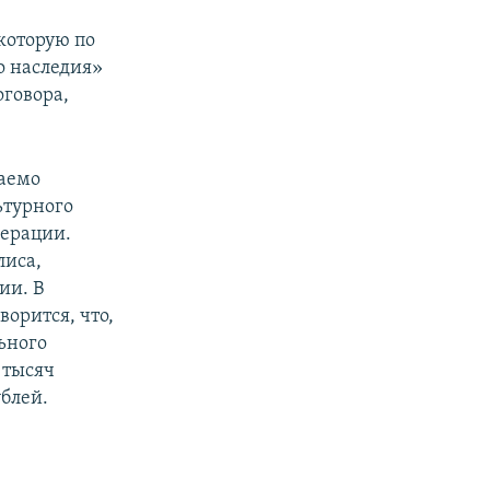
которую по
о наследия»
говора,
даемо
ьтурного
дерации.
лиса,
ии. В
ворится, что,
льного
 тысяч
ублей.