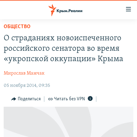
Доступность
ссылки
Вернуться
ОБЩЕСТВО
к
НОВОСТИ
О страданиях новоиспеченного
основному
СПЕЦПРОЕКТЫ
содержанию
российского сенатора во время
ВОДА
Вернутся
ГРУЗ 200
«укропской оккупации» Крыма
к
ИСТОРИЯ
КАРТА ВОЕННЫХ ОБЪЕКТОВ КРЫМА
главной
Мирослав Мамчак
ЕЩЕ
11 ЛЕТ ОККУПАЦИИ КРЫМА. 11 ИСТОРИЙ СОПРОТИВЛЕНИЯ
навигации
Вернутся
05 ноября 2014, 09:35
РАДІО СВОБОДА
ИНТЕРАКТИВ
к
КАК ОБОЙТИ БЛОКИРОВКУ
ИНФОГРАФИКА
Поделиться
Читать без VPN
поиску
ТЕЛЕПРОЕКТ КРЫМ.РЕАЛИИ
Українською
СОВЕТЫ ПРАВОЗАЩИТНИКОВ
Qırımtatar
ПРОПАВШИЕ БЕЗ ВЕСТИ