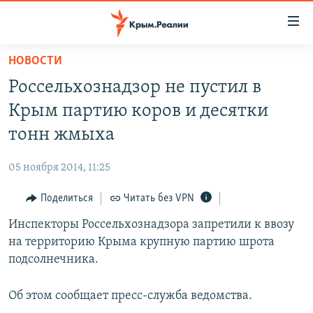
Доступность
ссылки
Вернуться
НОВОСТИ
к
НОВОСТИ
Россельхознадзор не пустил в
основному
СПЕЦПРОЕКТЫ
содержанию
Крым партию коров и десятки
ВОДА
Вернутся
ГРУЗ 200
тонн жмыха
к
ИСТОРИЯ
КАРТА ВОЕННЫХ ОБЪЕКТОВ КРЫМА
главной
05 ноября 2014, 11:25
ЕЩЕ
11 ЛЕТ ОККУПАЦИИ КРЫМА. 11 ИСТОРИЙ СОПРОТИВЛЕНИЯ
навигации
Вернутся
Поделиться
Читать без VPN
РАДІО СВОБОДА
ИНТЕРАКТИВ
к
Инспекторы Россельхознадзора запретили к ввозу
КАК ОБОЙТИ БЛОКИРОВКУ
ИНФОГРАФИКА
поиску
на территорию Крыма крупную партию шрота
ТЕЛЕПРОЕКТ КРЫМ.РЕАЛИИ
подсолнечника.
Українською
СОВЕТЫ ПРАВОЗАЩИТНИКОВ
Qırımtatar
Об этом сообщает пресс-служба ведомства.
ПРОПАВШИЕ БЕЗ ВЕСТИ