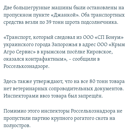
ПРИСОЕДИНЯЙТЕСЬ!
ПОБЕДИТЕЛЕЙ НЕ СУДЯТ?
Две большегрузные машины были остановлены на
пропускном пункте «Джанкой». Оба транспортных
КРЫМ.НЕПОКОРЕННЫЙ
средства везли по 39 тонн шрота подсолнечника.
ELIFBE
УКРАИНСКАЯ ПРОБЛЕМА КРЫМА
«Транспорт, который следовал из ООО «СП Бонум»
Все сайты RFE/RL
украинского города Запорожья в адрес ООО «Крым
Агро Сервис» в крымском посёлке Кировское,
оказался контрафактным», – сообщили в
Россельхознадзоре.
Здесь также утверждают, что на все 80 тонн товара
нет ветеринарных сопроводительных документов.
Инспекторами ввоз товара был запрещён.
Помимио этого инспекторы Россельхознадзора не
пропустили партию крупного рогатого скота на
полуостров.