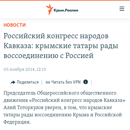
Доступность
ссылки
Вернуться
НОВОСТИ
к
НОВОСТИ
Российский конгресс народов
основному
СПЕЦПРОЕКТЫ
содержанию
Кавказа: крымские татары рады
ВОДА
Вернутся
ГРУЗ 200
воссоединению с Россией
к
ИСТОРИЯ
КАРТА ВОЕННЫХ ОБЪЕКТОВ КРЫМА
главной
05 ноября 2014, 12:13
ЕЩЕ
11 ЛЕТ ОККУПАЦИИ КРЫМА. 11 ИСТОРИЙ СОПРОТИВЛЕНИЯ
навигации
Вернутся
Поделиться
Читать без VPN
РАДІО СВОБОДА
ИНТЕРАКТИВ
к
Председатель Общероссийского общественного
КАК ОБОЙТИ БЛОКИРОВКУ
ИНФОГРАФИКА
поиску
движения «Российский конгресс народов Кавказа»
ТЕЛЕПРОЕКТ КРЫМ.РЕАЛИИ
Алий Тоторкулов уверен, в том, что крымские
Українською
татары рады воссоединению Крыма и Российской
СОВЕТЫ ПРАВОЗАЩИТНИКОВ
Qırımtatar
Федерации.
ПРОПАВШИЕ БЕЗ ВЕСТИ