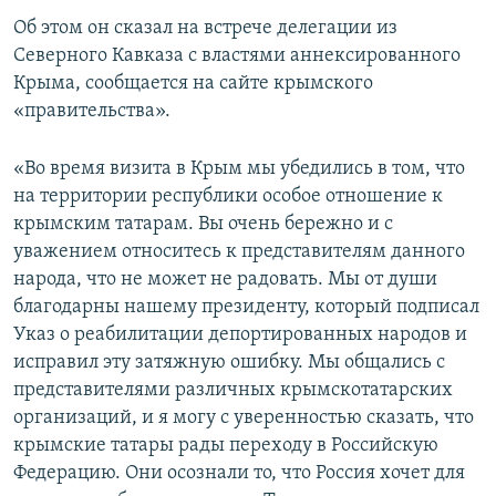
ПРИСОЕДИНЯЙТЕСЬ!
ПОБЕДИТЕЛЕЙ НЕ СУДЯТ?
Об этом он сказал на встрече делегации из
Северного Кавказа с властями аннексированного
КРЫМ.НЕПОКОРЕННЫЙ
Крыма, сообщается на сайте крымского
ELIFBE
«правительства».
УКРАИНСКАЯ ПРОБЛЕМА КРЫМА
«Во время визита в Крым мы убедились в том, что
Все сайты RFE/RL
на территории республики особое отношение к
крымским татарам. Вы очень бережно и с
уважением относитесь к представителям данного
народа, что не может не радовать. Мы от души
благодарны нашему президенту, который подписал
Указ о реабилитации депортированных народов и
исправил эту затяжную ошибку. Мы общались с
представителями различных крымскотатарских
организаций, и я могу с уверенностью сказать, что
крымские татары рады переходу в Российскую
Федерацию. Они осознали то, что Россия хочет для