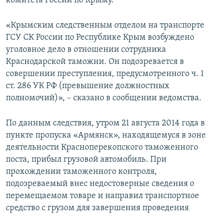
комитета России по Крыму.
ПРИСОЕДИНЯЙТЕСЬ!
ПОБЕДИТЕЛЕЙ НЕ СУДЯТ?
«Крымским следственным отделом на транспорте
КРЫМ.НЕПОКОРЕННЫЙ
ГСУ СК России по Республике Крым возбуждено
ELIFBE
уголовное дело в отношении сотрудника
Краснодарской таможни. Он подозревается в
УКРАИНСКАЯ ПРОБЛЕМА КРЫМА
совершении преступления, предусмотренного ч. 1
Все сайты RFE/RL
ст. 286 УК РФ (превышение должностных
полномочий)», – сказано в сообщении ведомства.
По данным следствия, утром 21 августа 2014 года в
пункте пропуска «Армянск», находящемуся в зоне
деятельности Красноперекопского таможенного
поста, прибыл грузовой автомобиль. При
прохождении таможенного контроля,
подозреваемый внес недостоверные сведения о
перемещаемом товаре и направил транспортное
средство с грузом для завершения проведения