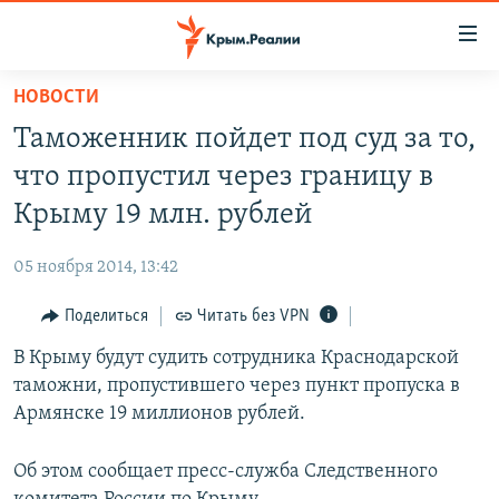
Доступность
ссылки
Вернуться
НОВОСТИ
к
НОВОСТИ
Таможенник пойдет под суд за то,
основному
СПЕЦПРОЕКТЫ
содержанию
что пропустил через границу в
ВОДА
Вернутся
ГРУЗ 200
Крыму 19 млн. рублей
к
ИСТОРИЯ
КАРТА ВОЕННЫХ ОБЪЕКТОВ КРЫМА
главной
05 ноября 2014, 13:42
ЕЩЕ
11 ЛЕТ ОККУПАЦИИ КРЫМА. 11 ИСТОРИЙ СОПРОТИВЛЕНИЯ
навигации
Вернутся
Поделиться
Читать без VPN
РАДІО СВОБОДА
ИНТЕРАКТИВ
к
В Крыму будут судить сотрудника Краснодарской
КАК ОБОЙТИ БЛОКИРОВКУ
ИНФОГРАФИКА
поиску
таможни, пропустившего через пункт пропуска в
ТЕЛЕПРОЕКТ КРЫМ.РЕАЛИИ
Армянске 19 миллионов рублей.
Українською
СОВЕТЫ ПРАВОЗАЩИТНИКОВ
Qırımtatar
Об этом сообщает пресс-служба Следственного
ПРОПАВШИЕ БЕЗ ВЕСТИ