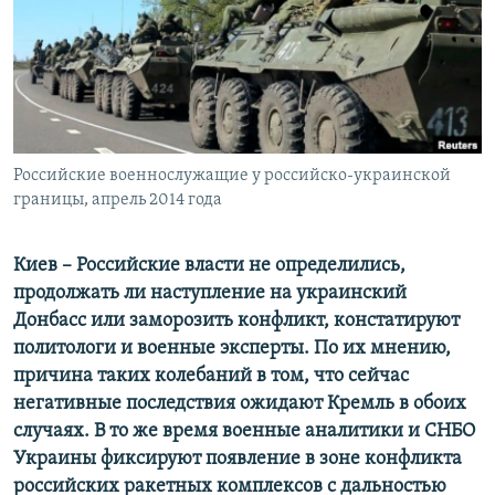
ПРИСОЕДИНЯЙТЕСЬ!
ПОБЕДИТЕЛЕЙ НЕ СУДЯТ?
КРЫМ.НЕПОКОРЕННЫЙ
ELIFBE
УКРАИНСКАЯ ПРОБЛЕМА КРЫМА
Все сайты RFE/RL
Российские военнослужащие у российско-украинской
границы, апрель 2014 года
Киев – Российские власти не определились,
продолжать ли наступление на украинский
Донбасс или заморозить конфликт, констатируют
политологи и военные эксперты. По их мнению,
причина таких колебаний в том, что сейчас
негативные последствия ожидают Кремль в обоих
случаях. В то же время военные аналитики и СНБО
Украины фиксируют появление в зоне конфликта
российских ракетных комплексов с дальностью