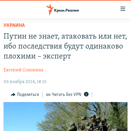
Доступность
ссылки
Вернуться
УКРАИНА
к
НОВОСТИ
Путин не знает, атаковать или нет,
основному
СПЕЦПРОЕКТЫ
содержанию
ибо последствия будут одинаково
ВОДА
Вернутся
ГРУЗ 200
плохими – эксперт
к
ИСТОРИЯ
КАРТА ВОЕННЫХ ОБЪЕКТОВ КРЫМА
главной
Евгений Солонина
ЕЩЕ
11 ЛЕТ ОККУПАЦИИ КРЫМА. 11 ИСТОРИЙ СОПРОТИВЛЕНИЯ
навигации
Вернутся
05 ноября 2014, 18:15
РАДІО СВОБОДА
ИНТЕРАКТИВ
к
КАК ОБОЙТИ БЛОКИРОВКУ
ИНФОГРАФИКА
Поделиться
Читать без VPN
поиску
ТЕЛЕПРОЕКТ КРЫМ.РЕАЛИИ
Українською
СОВЕТЫ ПРАВОЗАЩИТНИКОВ
Qırımtatar
ПРОПАВШИЕ БЕЗ ВЕСТИ