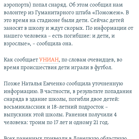
аэропорта) попал снаряд. Об этом сообщил нам
ПРИСОЕДИНЯЙТЕСЬ!
ПОБЕДИТЕЛЕЙ НЕ СУДЯТ?
волонтер из Гуманитарного штаба «Поможем». В
КРЫМ.НЕПОКОРЕННЫЙ
это время на стадионе были дети. Сейчас детей
заносят в школу и ждут скорых. По информации от
ELIFBE
нашего человека – есть погибшие: и дети, и
УКРАИНСКАЯ ПРОБЛЕМА КРЫМА
взрослые», – сообщила она.
Все сайты RFE/RL
Как сообщает
УНИАН
, по словам очевидцев, во
время происшествия дети играли в футбол.
Позже Наталья Емченко сообщила уточненную
информацию. В частности, в результате попадания
снаряда в здание школы, погибли двое детей:
восьмиклассник и 18-летний подросток –
выпускник этой школы. Ранения получили 4
человека: троим по 17 лет и одному 21 год.
Всех раненных привезли в Донецкую областную