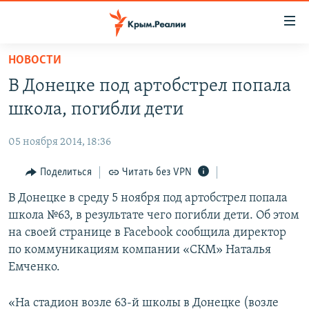
Доступность
ссылки
Вернуться
НОВОСТИ
к
НОВОСТИ
В Донецке под артобстрел попала
основному
СПЕЦПРОЕКТЫ
содержанию
школа, погибли дети
ВОДА
Вернутся
ГРУЗ 200
к
05 ноября 2014, 18:36
ИСТОРИЯ
КАРТА ВОЕННЫХ ОБЪЕКТОВ КРЫМА
главной
ЕЩЕ
Поделиться
Читать без VPN
11 ЛЕТ ОККУПАЦИИ КРЫМА. 11 ИСТОРИЙ СОПРОТИВЛЕНИЯ
навигации
Вернутся
РАДІО СВОБОДА
В Донецке в среду 5 ноября под артобстрел попала
ИНТЕРАКТИВ
к
школа №63, в результате чего погибли дети. Об этом
КАК ОБОЙТИ БЛОКИРОВКУ
ИНФОГРАФИКА
поиску
на своей странице в Facebook сообщила директор
ТЕЛЕПРОЕКТ КРЫМ.РЕАЛИИ
по коммуникациям компании «СКМ» Наталья
Українською
Емченко.
СОВЕТЫ ПРАВОЗАЩИТНИКОВ
Qırımtatar
ПРОПАВШИЕ БЕЗ ВЕСТИ
«На стадион возле 63-й школы в Донецке (возле