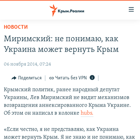
Доступность
ссылки
Вернуться
НОВОСТИ
к
НОВОСТИ
Миримский: не понимаю, как
основному
СПЕЦПРОЕКТЫ
содержанию
Украина может вернуть Крым
ВОДА
Вернутся
ГРУЗ 200
к
06 ноября 2014, 07:24
ИСТОРИЯ
КАРТА ВОЕННЫХ ОБЪЕКТОВ КРЫМА
главной
ЕЩЕ
Поделиться
Читать без VPN
11 ЛЕТ ОККУПАЦИИ КРЫМА. 11 ИСТОРИЙ СОПРОТИВЛЕНИЯ
навигации
Вернутся
РАДІО СВОБОДА
Крымский политик, ранее народный депутат
ИНТЕРАКТИВ
к
Украины, Лев Миримский не видит механизмов
КАК ОБОЙТИ БЛОКИРОВКУ
ИНФОГРАФИКА
поиску
возвращения аннексированного Крыма Украине.
ТЕЛЕПРОЕКТ КРЫМ.РЕАЛИИ
Об этом он написал в колонке
hubs.
Українською
СОВЕТЫ ПРАВОЗАЩИТНИКОВ
Qırımtatar
«Если честно, я не представляю, как Украина
ПРОПАВШИЕ БЕЗ ВЕСТИ
может вернуть Крым. Я не знаю и не понимаю, как