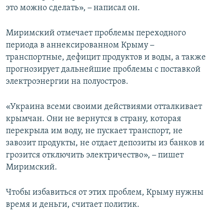
это можно сделать»,
–
написал он.
ПРИСОЕДИНЯЙТЕСЬ!
ПОБЕДИТЕЛЕЙ НЕ СУДЯТ?
КРЫМ.НЕПОКОРЕННЫЙ
Миримский отмечает проблемы переходного
ELIFBE
периода в аннексированном Крыму
–
транспортные, дефицит продуктов и воды, а также
УКРАИНСКАЯ ПРОБЛЕМА КРЫМА
прогнозирует дальнейшие проблемы с поставкой
Все сайты RFE/RL
электроэнергии на полуостров.
«Украина всеми своими действиями отталкивает
крымчан. Они не вернутся в страну, которая
перекрыла им воду, не пускает транспорт, не
завозит продукты, не отдает депозиты из банков и
грозится отключить электричество»,
–
пишет
Миримский.
Чтобы избавиться от этих проблем, Крыму нужны
время и деньги, считает политик.